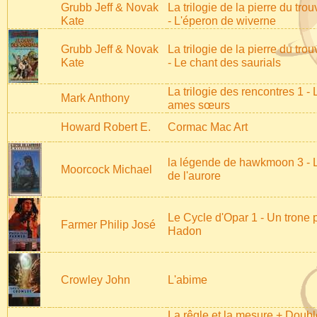
Grubb Jeff & Novak
La trilogie de la pierre du tro
Kate
- L'éperon de wiverne
Grubb Jeff & Novak
La trilogie de la pierre du tro
Kate
- Le chant des saurials
La trilogie des rencontres 1 - 
Mark Anthony
ames sœurs
Howard Robert E.
Cormac Mac Art
la légende de hawkmoon 3 - 
Moorcock Michael
de l'aurore
Le Cycle d'Opar 1 - Un trone 
Farmer Philip José
Hadon
Crowley John
L'abime
La rêgle et la mesure + Doubl