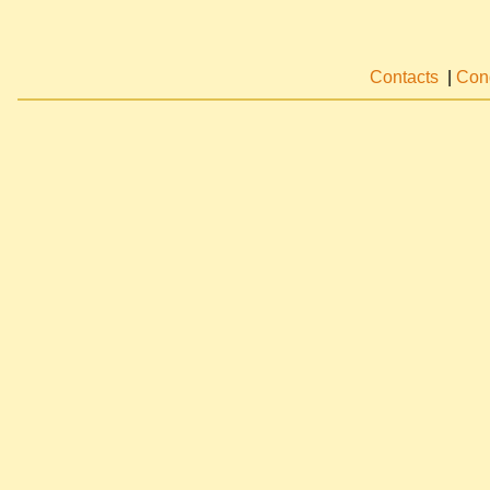
Contacts
|
Cond