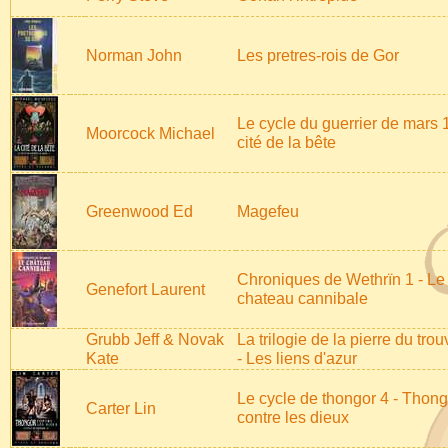
Norman John
Les pretres-rois de Gor
Le cycle du guerrier de mars 1
Moorcock Michael
cité de la bête
Greenwood Ed
Magefeu
Chroniques de Wethrïn 1 - Le
Genefort Laurent
chateau cannibale
Grubb Jeff & Novak
La trilogie de la pierre du tro
Kate
- Les liens d'azur
Le cycle de thongor 4 - Thong
Carter Lin
contre les dieux