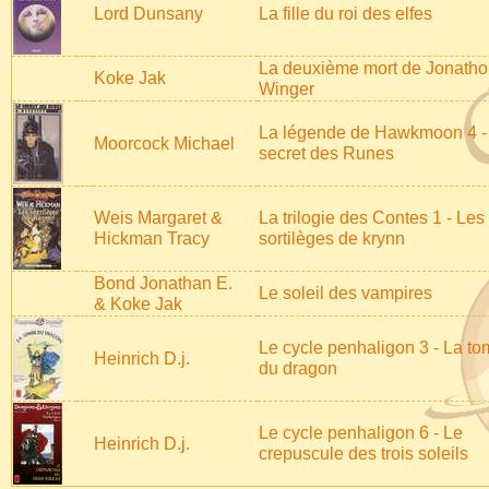
Lord Dunsany
La fille du roi des elfes
La deuxième mort de Jonath
Koke Jak
Winger
La légende de Hawkmoon 4 -
Moorcock Michael
secret des Runes
Weis Margaret &
La trilogie des Contes 1 - Les
Hickman Tracy
sortilèges de krynn
Bond Jonathan E.
Le soleil des vampires
& Koke Jak
Le cycle penhaligon 3 - La t
Heinrich D.j.
du dragon
Le cycle penhaligon 6 - Le
Heinrich D.j.
crepuscule des trois soleils