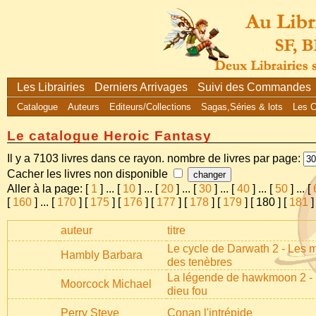
Les Librairies
Derniers Arrivages
Suivi des Commandes
Catalogue
Auteurs
Editeurs/Collections
Sagas,Séries & lots
Les 
Le catalogue Heroic Fantasy
Il y a 7103 livres dans ce rayon. nombre de livres par page:
Cacher les livres non disponible
Aller à la page: [
1
]
...
[
10
]
...
[
20
]
...
[
30
]
...
[
40
]
...
[
50
]
...
[
[
160
]
...
[
170
] [
175
] [
176
] [
177
] [
178
] [
179
] [
180
] [
181
]
auteur
titre
Le cycle de Darwath 2 - Les 
Hambly Barbara
des tenèbres
La légende de hawkmoon 2 -
Moorcock Michael
dieu fou
Perry Steve
Conan l'intrépide