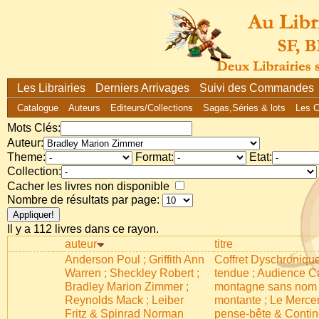
Les Librairies
Derniers Arrivages
Suivi des Commandes
Catalogue
Auteurs
Editeurs/Collections
Sagas,Séries & lots
Les 
Mots Clés:
Auteur:
Theme:
Format:
Etat:
Collection:
Cacher les livres non disponible
Nombre de résultats par page:
Il y a 112 livres dans ce rayon.
auteur
titre
Anderson Poul ; Griffith Ann
Coffret Dyschronique
Warren ; Sheckley Robert ;
tendue ; Audience Ca
Bradley Marion Zimmer ;
montagne sans nom 
Reynolds Mack ; Leiber
montante ; Le Mercen
Fritz & Spinrad Norman
pense-bête & Contin