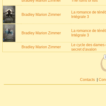
Bradley Marion Zimmer
The ruins of Isis
La romance de ténéb
Bradley Marion Zimmer
Intégrale 3
La romance de ténéb
Bradley Marion Zimmer
Intégrale 3
Le cycle des dames d
Bradley Marion Zimmer
secret d'avalon
Contacts
|
Cond