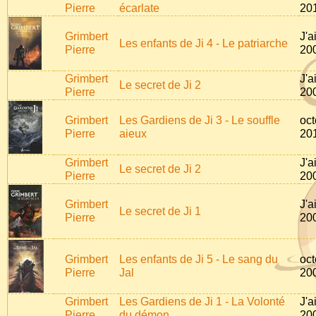
Pierre
écarlate
20
Grimbert
J'a
Les enfants de Ji 4 - Le patriarche
Pierre
20
Grimbert
J'a
Le secret de Ji 2
Pierre
20
Grimbert
Les Gardiens de Ji 3 - Le souffle
oct
Pierre
aieux
20
Grimbert
J'a
Le secret de Ji 2
Pierre
20
Grimbert
J'a
Le secret de Ji 1
Pierre
20
Grimbert
Les enfants de Ji 5 - Le sang du
oct
Pierre
Jal
20
Grimbert
Les Gardiens de Ji 1 - La Volonté
J'a
Pierre
du démon
20