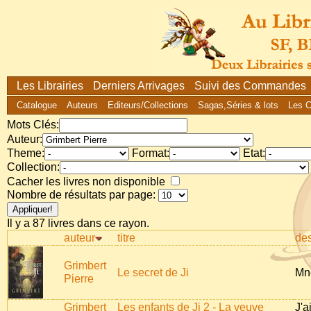
Les Librairies
Derniers Arrivages
Suivi des Commandes
Catalogue
Auteurs
Editeurs/Collections
Sagas,Séries & lots
Les 
Mots Clés:
Auteur:
Theme:
Format:
Etat:
Collection:
Cacher les livres non disponible
Nombre de résultats par page:
Il y a 87 livres dans ce rayon.
auteur
titre
des
Grimbert
Le secret de Ji
Mne
Pierre
Grimbert
Les enfants de Ji 2 - La veuve
J'a