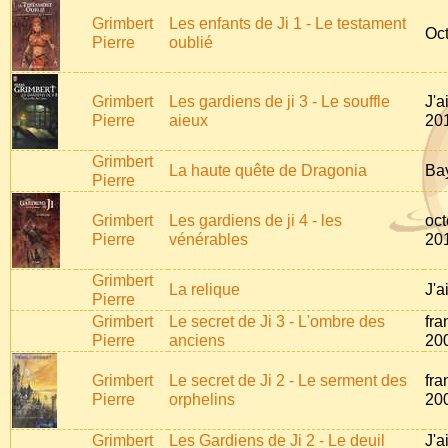
Grimbert
Les enfants de Ji 1 - Le testament
Oc
Pierre
oublié
Grimbert
Les gardiens de ji 3 - Le souffle
J'a
Pierre
aieux
20
Grimbert
La haute quête de Dragonia
Ba
Pierre
Grimbert
Les gardiens de ji 4 - les
oct
Pierre
vénérables
20
Grimbert
La relique
J'a
Pierre
Grimbert
Le secret de Ji 3 - L'ombre des
fra
Pierre
anciens
20
Grimbert
Le secret de Ji 2 - Le serment des
fra
Pierre
orphelins
20
Grimbert
Les Gardiens de Ji 2 - Le deuil
J'a