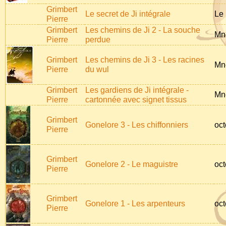
Grimbert
Le secret de Ji intégrale
Le 
Pierre
Grimbert
Les chemins de Ji 2 - La souche
Mn
Pierre
perdue
Grimbert
Les chemins de Ji 3 - Les racines
Mn
Pierre
du wul
Grimbert
Les gardiens de Ji intégrale -
Mn
Pierre
cartonnée avec signet tissus
Grimbert
Gonelore 3 - Les chiffonniers
oct
Pierre
Grimbert
Gonelore 2 - Le maguistre
oct
Pierre
Grimbert
Gonelore 1 - Les arpenteurs
oct
Pierre