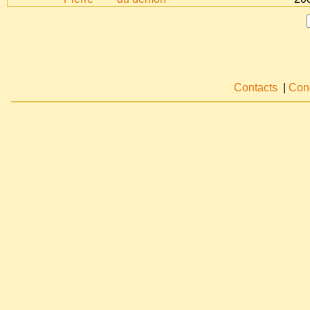
Contacts
|
Cond