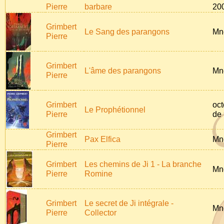
Pierre
barbare
20
Grimbert
Le Sang des parangons
Mn
Pierre
Grimbert
L'âme des parangons
Mn
Pierre
Grimbert
oct
Le Prophétionnel
Pierre
de
Grimbert
Pax Elfica
Mn
Pierre
Grimbert
Les chemins de Ji 1 - La branche
Mn
Pierre
Romine
Grimbert
Le secret de Ji intégrale -
Mn
Pierre
Collector