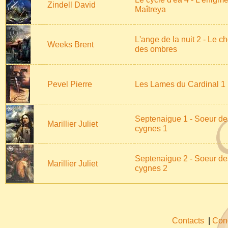
Zindell David
Maîtreya
L'ange de la nuit 2 - Le ch
Weeks Brent
des ombres
Pevel Pierre
Les Lames du Cardinal 1
Septenaigue 1 - Soeur de
Marillier Juliet
cygnes 1
Septenaigue 2 - Soeur de
Marillier Juliet
cygnes 2
Contacts
|
Cond