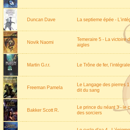
Duncan Dave
La septieme épée - L'inté
Temeraire 5 - La victoire 
Novik Naomi
aigles
Martin G.r.r.
Le Trône de fer, l'intégrale
Le Langage des pierres 1 
Freeman Pamela
dit du sang
Le prince du néant 3 - le 
Bakker Scott R.
des sorciers
Le cycle d'ea 4 - L'énigm