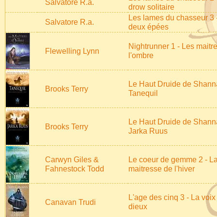
Salvatore R.a.
drow solitaire
Les lames du chasseur 3 
Salvatore R.a.
deux épées
Nightrunner 1 - Les maitr
Flewelling Lynn
l'ombre
Le Haut Druide de Shanna
Brooks Terry
Tanequil
Le Haut Druide de Shanna
Brooks Terry
Jarka Ruus
Carwyn Giles &
Le coeur de gemme 2 - L
Fahnestock Todd
maitresse de l'hiver
L'age des cinq 3 - La voix
Canavan Trudi
dieux