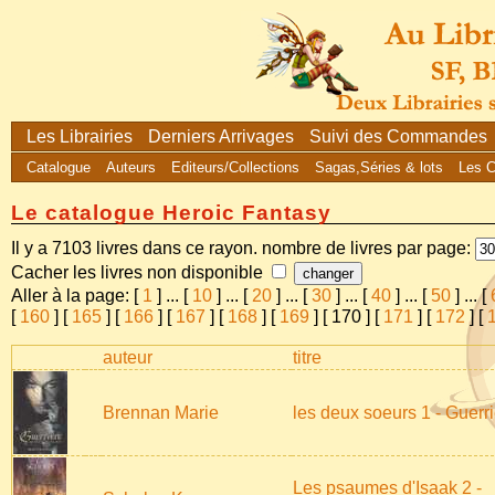
Les Librairies
Derniers Arrivages
Suivi des Commandes
Catalogue
Auteurs
Editeurs/Collections
Sagas,Séries & lots
Les 
Le catalogue Heroic Fantasy
Il y a 7103 livres dans ce rayon. nombre de livres par page:
Cacher les livres non disponible
Aller à la page: [
1
]
...
[
10
]
...
[
20
]
...
[
30
]
...
[
40
]
...
[
50
]
...
[
[
160
] [
165
] [
166
] [
167
] [
168
] [
169
] [
170
] [
171
] [
172
] [
auteur
titre
Brennan Marie
les deux soeurs 1 - Guerr
Les psaumes d'Isaak 2 -