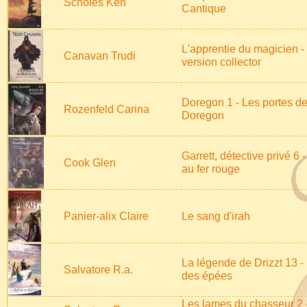
Scholes Ken
Cantique
L'apprentie du magicien -
Canavan Trudi
version collector
Doregon 1 - Les portes d
Rozenfeld Carina
Doregon
Garrett, détective privé 6 -
Cook Glen
au fer rouge
Panier-alix Claire
Le sang d'irah
La légende de Drizzt 13 -
Salvatore R.a.
des épées
Les lames du chasseur 2 