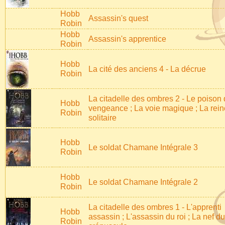
Hobb
Assassin's quest
Robin
Hobb
Assassin's apprentice
Robin
Hobb
La cité des anciens 4 - La décrue
Robin
La citadelle des ombres 2 - Le poison 
Hobb
vengeance ; La voie magique ; La rein
Robin
solitaire
Hobb
Le soldat Chamane Intégrale 3
Robin
Hobb
Le soldat Chamane Intégrale 2
Robin
La citadelle des ombres 1 - L'apprenti
Hobb
assassin ; L'assassin du roi ; La nef du
Robin