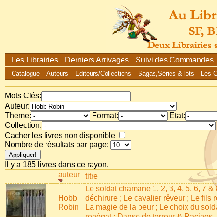
Les Librairies
Derniers Arrivages
Suivi des Commandes
Catalogue
Auteurs
Editeurs/Collections
Sagas,Séries & lots
Les 
Mots Clés:
Auteur:
Theme:
Format:
Etat:
Collection:
Cacher les livres non disponible
Nombre de résultats par page:
Il y a 185 livres dans ce rayon.
auteur
titre
Le soldat chamane 1, 2, 3, 4, 5, 6, 7 & 
Hobb
déchirure ; Le cavalier rêveur ; Le fils r
Robin
La magie de la peur ; Le choix du solda
renégat ; Danse de terreur & Racines