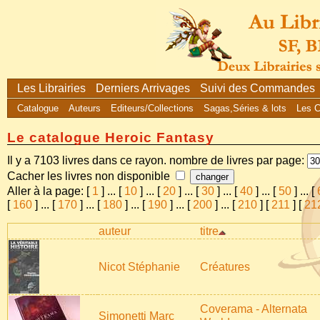
Les Librairies
Derniers Arrivages
Suivi des Commandes
Catalogue
Auteurs
Editeurs/Collections
Sagas,Séries & lots
Les 
Le catalogue Heroic Fantasy
Il y a 7103 livres dans ce rayon. nombre de livres par page:
Cacher les livres non disponible
Aller à la page: [
1
]
...
[
10
]
...
[
20
]
...
[
30
]
...
[
40
]
...
[
50
]
...
[
[
160
]
...
[
170
]
...
[
180
]
...
[
190
]
...
[
200
]
...
[
210
] [
211
] [
21
auteur
titre
Nicot Stéphanie
Créatures
Coverama - Alternata
Simonetti Marc