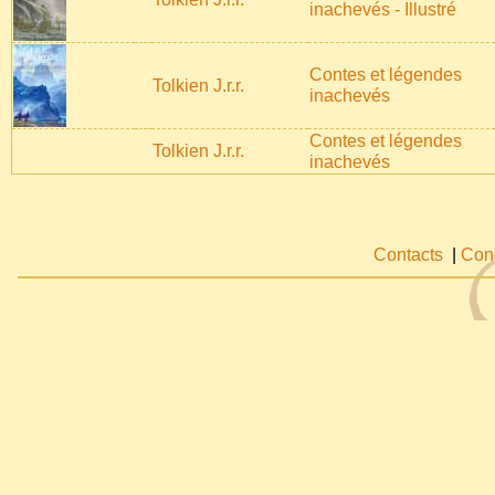
inachevés - Illustré
Contes et légendes
Tolkien J.r.r.
inachevés
Contes et légendes
Tolkien J.r.r.
inachevés
Contacts
|
Cond