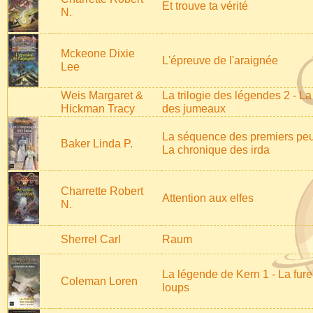
Et trouve ta vérité
N.
Mckeone Dixie
L'épreuve de l'araignée
Lee
Weis Margaret &
La trilogie des légendes 2 - La
Hickman Tracy
des jumeaux
La séquence des premiers peu
Baker Linda P.
La chronique des irda
Charrette Robert
Attention aux elfes
N.
Sherrel Carl
Raum
La légende de Kern 1 - La fure
Coleman Loren
loups