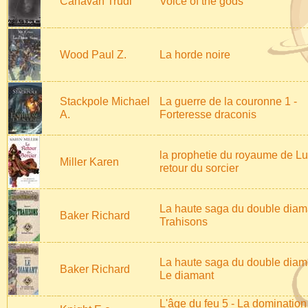
Canavan Trudi
Voice of the gods
Wood Paul Z.
La horde noire
Stackpole Michael
La guerre de la couronne 1 -
A.
Forteresse draconis
la prophetie du royaume de Lur
Miller Karen
retour du sorcier
La haute saga du double diama
Baker Richard
Trahisons
La haute saga du double diama
Baker Richard
Le diamant
L'âge du feu 5 - La domination