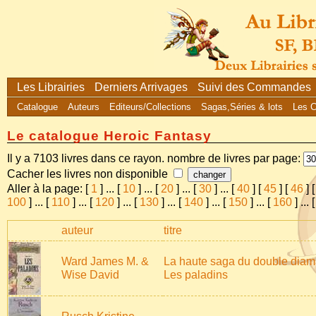
Les Librairies
Derniers Arrivages
Suivi des Commandes
Catalogue
Auteurs
Editeurs/Collections
Sagas,Séries & lots
Les 
Le catalogue Heroic Fantasy
Il y a 7103 livres dans ce rayon. nombre de livres par page:
Cacher les livres non disponible
Aller à la page: [
1
]
...
[
10
]
...
[
20
]
...
[
30
]
...
[
40
] [
45
] [
46
] 
100
]
...
[
110
]
...
[
120
]
...
[
130
]
...
[
140
]
...
[
150
]
...
[
160
]
...
auteur
titre
Ward James M. &
La haute saga du double diama
Wise David
Les paladins