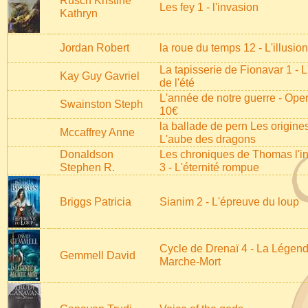
Rusch Kristine
Les fey 1 - l'invasion
Kathryn
Jordan Robert
la roue du temps 12 - L'illusion
La tapisserie de Fionavar 1 - L
Kay Guy Gavriel
de l'été
L'année de notre guerre - Oper
Swainston Steph
10€
la ballade de pern Les origines
Mccaffrey Anne
L'aube des dragons
Donaldson
Les chroniques de Thomas l'i
Stephen R.
3 - L'éternité rompue
Briggs Patricia
Sianim 2 - L'épreuve du loup
Cycle de Drenaï 4 - La Légen
Gemmell David
Marche-Mort