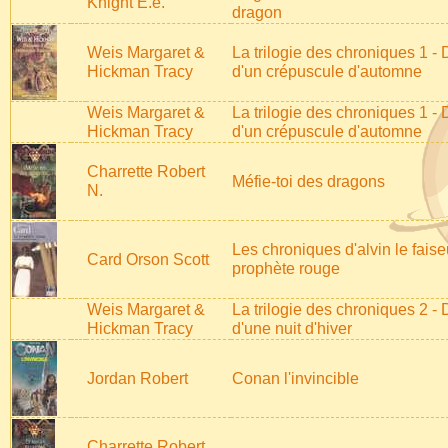
Knight E.e.
dragon
Weis Margaret &
La trilogie des chroniques 1 -
Hickman Tracy
d'un crépuscule d'automne
Weis Margaret &
La trilogie des chroniques 1 -
Hickman Tracy
d'un crépuscule d'automne
Charrette Robert
Méfie-toi des dragons
N.
Les chroniques d'alvin le faise
Card Orson Scott
prophète rouge
Weis Margaret &
La trilogie des chroniques 2 -
Hickman Tracy
d'une nuit d'hiver
Jordan Robert
Conan l'invincible
Charrette Robert