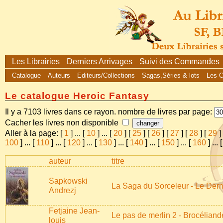
Les Librairies
Derniers Arrivages
Suivi des Commandes
Catalogue
Auteurs
Editeurs/Collections
Sagas,Séries & lots
Les 
Le catalogue Heroic Fantasy
Il y a 7103 livres dans ce rayon. nombre de livres par page:
Cacher les livres non disponible
Aller à la page: [
1
]
...
[
10
]
...
[
20
] [
25
] [
26
] [
27
] [
28
] [
29
]
100
]
...
[
110
]
...
[
120
]
...
[
130
]
...
[
140
]
...
[
150
]
...
[
160
]
...
auteur
titre
Sapkowski
La Saga du Sorceleur - Le Dern
Andrezj
Fetjaine Jean-
Le pas de merlin 2 - Brocéliand
louis