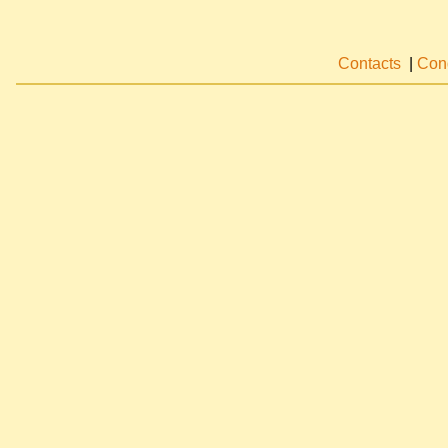
Contacts
|
Cond