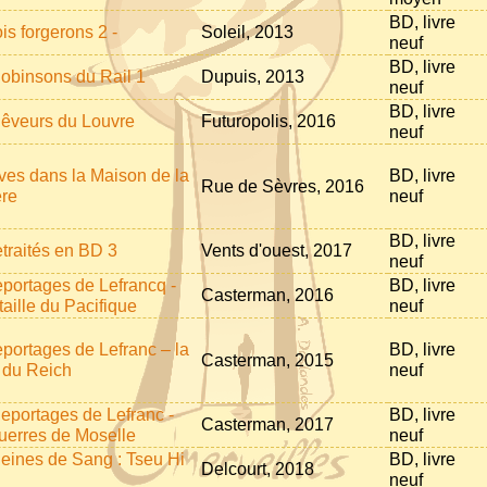
BD, livre
is forgerons 2 -
Soleil, 2013
neuf
BD, livre
obinsons du Rail 1
Dupuis, 2013
neuf
BD, livre
êveurs du Louvre
Futuropolis, 2016
neuf
eves dans la Maison de la
BD, livre
Rue de Sèvres, 2016
ère
neuf
BD, livre
etraités en BD 3
Vents d'ouest, 2017
neuf
eportages de Lefrancq -
BD, livre
Casterman, 2016
taille du Pacifique
neuf
eportages de Lefranc – la
BD, livre
Casterman, 2015
 du Reich
neuf
eportages de Lefranc -
BD, livre
Casterman, 2017
uerres de Moselle
neuf
eines de Sang : Tseu Hi
BD, livre
Delcourt, 2018
neuf