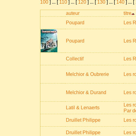
100
]
...
[
110
]
...
[
120
]
...
[
130
]
...
[
140
]
...
[
auteur
titre
Poupard
Les 
Poupard
Les 
Collectif
Les R
Melchior & Oubrerie
Les r
Melchior & Durand
Les r
Les r
Latil & Lenaerts
Par de
Druillet Philippe
Les r
Druillet Philippe
Les r