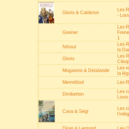
Les R
Gloris & Calderon
- Lou
Les R
Greiner
Frene
1
Les R
Nihoul
la Da
Les R
Gloris
Cléop
Les r
Mogavino & Delalande
la lé
Mermilliod
Les R
Les r
Dimberton
Louis
Les r
Cava & Ségi
l'inté
Djian & Legrand
Les Q