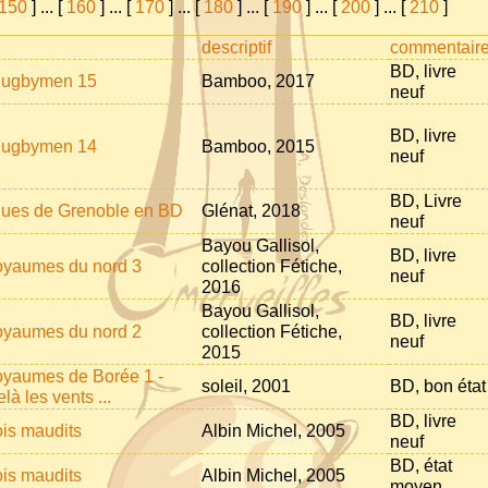
150
]
...
[
160
]
...
[
170
]
...
[
180
]
...
[
190
]
...
[
200
]
...
[
210
]
descriptif
commentair
BD, livre
Rugbymen 15
Bamboo, 2017
neuf
BD, livre
Rugbymen 14
Bamboo, 2015
neuf
BD, Livre
ues de Grenoble en BD
Glénat, 2018
neuf
Bayou Gallisol,
BD, livre
oyaumes du nord 3
collection Fétiche,
neuf
2016
Bayou Gallisol,
BD, livre
oyaumes du nord 2
collection Fétiche,
neuf
2015
oyaumes de Borée 1 -
soleil, 2001
BD, bon état
là les vents ...
BD, livre
ois maudits
Albin Michel, 2005
neuf
BD, état
ois maudits
Albin Michel, 2005
moyen