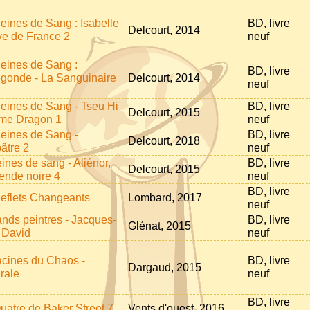
eines de Sang : Isabelle
BD, livre
Delcourt, 2014
ve de France 2
neuf
eines de Sang :
BD, livre
gonde - La Sanguinaire
Delcourt, 2014
neuf
eines de Sang - Tseu Hi
BD, livre
Delcourt, 2015
me Dragon 1
neuf
eines de Sang -
BD, livre
Delcourt, 2018
âtre 2
neuf
eines de sang - Aliénor,
BD, livre
Delcourt, 2015
gende noire 4
neuf
BD, livre
eflets Changeants
Lombard, 2017
neuf
ands peintres - Jacques-
BD, livre
Glénat, 2015
 David
neuf
acines du Chaos -
BD, livre
Dargaud, 2015
grale
neuf
BD, livre
uatre de Baker Street 7
Vents d'ouest, 2016