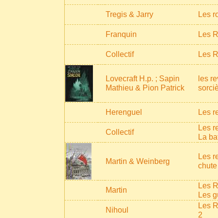
Tregis & Jarry
Les ro
Franquin
Les R
Collectif
Les R
Lovecraft H.p. ; Sapin
les r
Mathieu & Pion Patrick
sorci
Herenguel
Les r
Les r
Collectif
La ba
Les r
Martin & Weinberg
chute
Les R
Martin
Les g
Les R
Nihoul
2