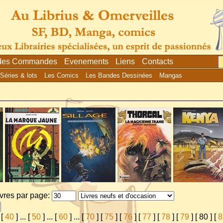
 des Commandes
Evenements
Liens
Contacts
Séries & lots
Les Comics
Les Bandes Dessinées
Mangas
ivres par page:
[
40
]
...
[
50
]
...
[
60
]
...
[
70
] [
75
] [
76
] [
77
] [
78
] [
79
] [
80
] [
8