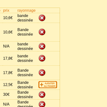
e
prix
rayonnage
bande
10,6€
dessinée
Bande
10,6€
dessinée
bande
N/A
dessinée
bande
17,8€
dessinée
Bande
17,8€
dessinée
Bande
12,5€
dessinée
Bande
30€
dessinée
Bande
N/A
dessinée