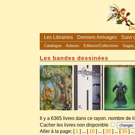
Les Librairies
Derniers Arrivages
Suivi
Catalogue
Auteurs
Editeurs/Collections
Sagas,
Les bandes dessinées
Il y a 6365 livres dans ce rayon. nombre de l
Cacher les livres non disponible
Aller à la page: [
1
]
...
[
10
]
...
[
20
]
...
[
30
]
...