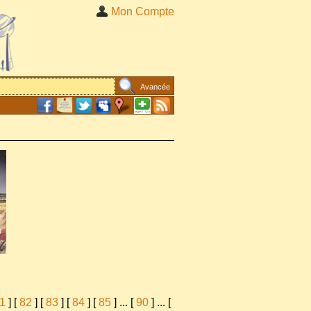
Mon Compte
Avancée
1
] [
82
] [
83
] [
84
] [
85
]
...
[
90
]
...
[