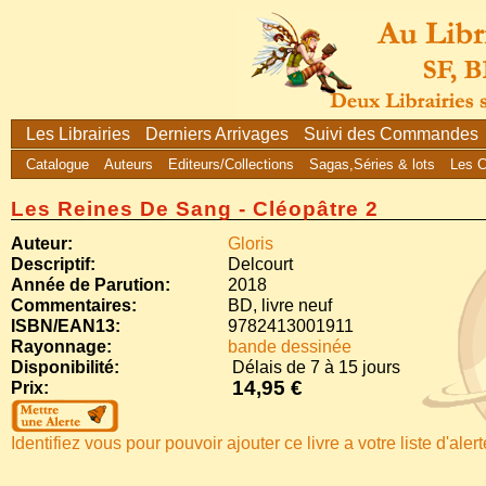
Les Librairies
Derniers Arrivages
Suivi des Commandes
Catalogue
Auteurs
Editeurs/Collections
Sagas,Séries & lots
Les 
Les Reines De Sang - Cléopâtre 2
Auteur:
Gloris
Descriptif:
Delcourt
Année de Parution:
2018
Commentaires:
BD, livre neuf
ISBN/EAN13:
9782413001911
Rayonnage:
bande dessinée
Disponibilité:
Délais de 7 à 15 jours
14,95 €
Prix:
Identifiez vous pour pouvoir ajouter ce livre a votre liste d'aler