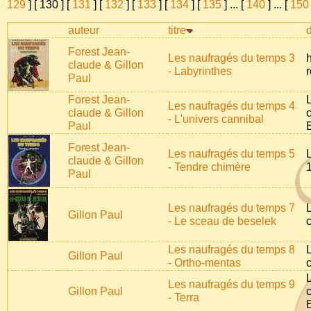
129
] [
130
] [
131
] [
132
] [
133
] [
134
] [
135
]
...
[
140
]
...
[
150
auteur
titre
d
Forest Jean-
Les naufragés du temps 3
claude & Gillon
- Labyrinthes
r
Paul
Forest Jean-
Les naufragés du temps 4
claude & Gillon
- L'univers cannibal
Paul
E
Forest Jean-
Les naufragés du temps 5
claude & Gillon
- Tendre chimère
Paul
Les naufragés du temps 7
Gillon Paul
- Le sceau de beselek
Les naufragés du temps 8
Gillon Paul
- Ortho-mentas
Les naufragés du temps 9
Gillon Paul
- Terra
E