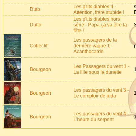
Les p'tits diables 4 -
s
Duto
Attention, frère stupide !
E
Les p'tits diables hors
Dutto
série - Papa ça va être ta
fête !
Les passagers de la
Collectif
dernière vague 1 -
Acanthocarde
Les Passagers du vent 1 -
Bourgeon
La fille sous la dunette
Les passagers du vent 3 -
Bourgeon
Le comptoir de juda
Les passagers du vent 4 -
Bourgeon
L'heure du serpent