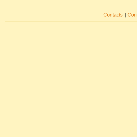
Contacts
|
Cond