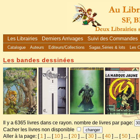
Les Librairies
Derniers Arrivages
Suivi des Commandes
Catalogue
Auteurs
Editeurs/Collections
Sagas,Séries & lots
Les 
Les bandes dessinées
Il y a 6365 livres dans ce rayon. nombre de livres par page:
Cacher les livres non disponible
Aller à la page: [
1
]
...
[
10
]
...
[
20
]
...
[
30
]
...
[
40
]
...
[
50
]
...
[