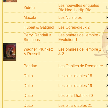
Les nouvelles enquetes
Zidrou
Ric Hoc 1 - Hip Ric
Macola
Les Nuisibles
Hubert & Gatignol
Les Ogres-dieux 2
Perry, Randall &
Les ombres de l'empire -
Simmons
Evolution 1
Wagner, Plunkett
Les ombres de l'empire 1
& Russell
& 2
Pendax
Les Oubliés de Prémontre
Dutto
Les p'tits diables 18
Dutto
Les p'tits diables 19
Dutto
Les p'tits Diables 20
Dutto
Les p'tits diables 21