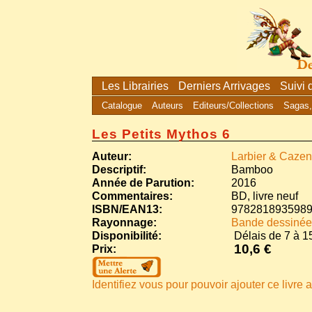
Les Librairies
Derniers Arrivages
Suivi
Catalogue
Auteurs
Editeurs/Collections
Sagas,
Les Petits Mythos 6
Auteur:
Larbier & Caze
Descriptif:
Bamboo
Année de Parution:
2016
Commentaires:
BD, livre neuf
ISBN/EAN13:
978281893598
Rayonnage:
Bande dessinée
Disponibilité:
Délais de 7 à 15
10,6 €
Prix:
Identifiez vous pour pouvoir ajouter ce livre a 