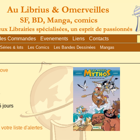
 des Commandes
Evenements
Liens
Contacts
Séries & lots
Les Comics
Les Bandes Dessinées
Mangas
nove
9
 jours
votre liste d'alertes