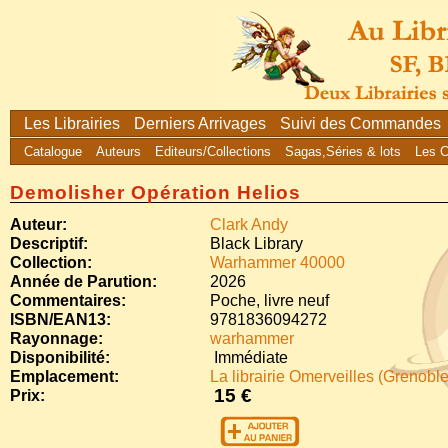
Les Librairies
Derniers Arrivages
Suivi des Commandes
Catalogue
Auteurs
Editeurs/Collections
Sagas,Séries & lots
Les 
Demolisher Opération Helios
Auteur:
Clark Andy
Descriptif:
Black Library
Collection:
Warhammer 40000
Année de Parution:
2026
Commentaires:
Poche, livre neuf
ISBN/EAN13:
9781836094272
Rayonnage:
warhammer
Disponibilité:
Immédiate
Emplacement:
La librairie Omerveilles (Grenoble
15 €
Prix: