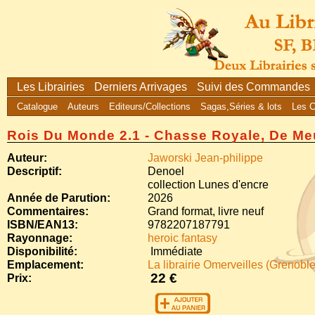
Les Librairies
Derniers Arrivages
Suivi des Commandes
Catalogue
Auteurs
Editeurs/Collections
Sagas,Séries & lots
Les 
Rois Du Monde 2.1 - Chasse Royale, De Me
Auteur:
Jaworski Jean-philippe
Descriptif:
Denoel
collection Lunes d'encre
Année de Parution:
2026
Commentaires:
Grand format, livre neuf
ISBN/EAN13:
9782207187791
Rayonnage:
heroic fantasy
Disponibilité:
Immédiate
Emplacement:
La librairie Omerveilles (Grenoble
22 €
Prix: