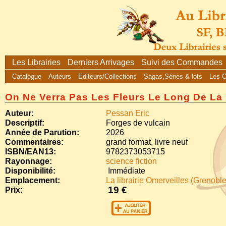
Les Librairies
Derniers Arrivages
Suivi des Commandes
Catalogue
Auteurs
Editeurs/Collections
Sagas,Séries & lots
Les 
On Ne Verra Pas Les Fleurs Le Long De La
Auteur:
Pessan Eric
Descriptif:
Forges de vulcain
Année de Parution:
2026
Commentaires:
grand format, livre neuf
ISBN/EAN13:
9782373053715
Rayonnage:
science fiction
Disponibilité:
Immédiate
Emplacement:
La librairie Omerveilles (Grenoble
19 €
Prix: