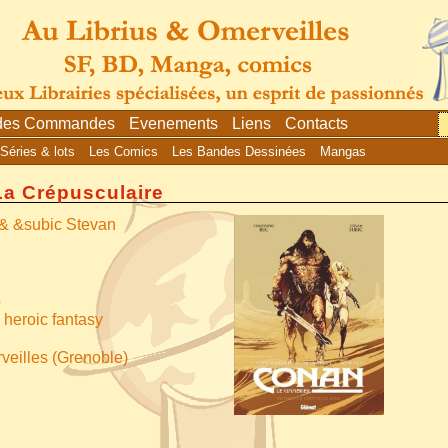
 des Commandes
Evenements
Liens
Contacts
Séries & lots
Les Comics
Les Bandes Dessinées
Mangas
La Crépusculaire
& &subic Stevan
8
heroic fantasy
rveilles (Grenoble)