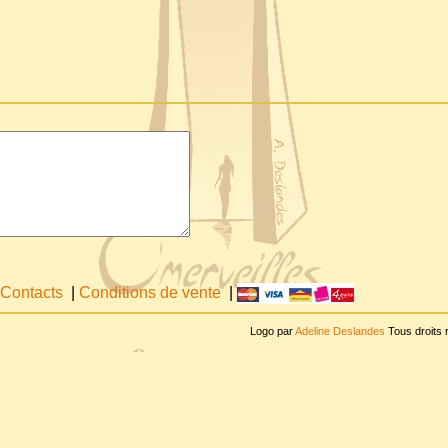
Contacts
|
Conditions de vente
|
Logo par
Adeline Deslandes
Tous droits 