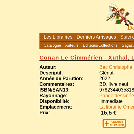
Les Librairies
Derniers Arrivages
Suivi
Catalogue
Auteurs
Editeurs/Collections
Sagas,
Conan Le Cimmérien - Xuthal, 
Auteur:
Bec Christophe 
Descriptif:
Glénat
Année de Parution:
2022
Commentaires:
BD, livre neuf
ISBN/EAN13:
978234403581
Rayonnage:
Bande dessinée 
Disponibilité:
Immédiate
Emplacement:
La librairie Ome
15,5 €
Prix: