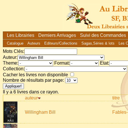
Les Librairies
Derniers Arrivages
Suivi des Commandes
Catalogue
Auteurs
Editeurs/Collections
Sagas,Séries & lots
Les 
Mots Clés:
Auteur:
Theme:
Format:
Etat:
Collection:
Cacher les livres non disponible
Nombre de résultats par page:
Il y a 6 livres dans ce rayon.
auteur
titre
Willingham Bill
Fables-