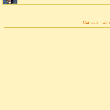
Contacts
|
Cond