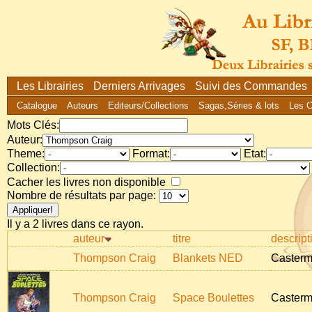
Les Librairies
Derniers Arrivages
Suivi des Commandes
Catalogue
Auteurs
Editeurs/Collections
Sagas,Séries & lots
Les 
Mots Clés:
Auteur:
Theme:
Format:
Etat:
Collection:
Cacher les livres non disponible
Nombre de résultats par page:
Il y a 2 livres dans ce rayon.
auteur
titre
descripti
Thompson Craig
Blankets NED
Casterma
Thompson Craig
Space Boulettes
Casterm