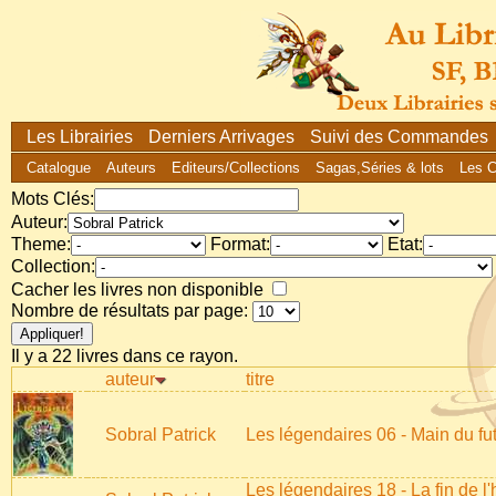
Les Librairies
Derniers Arrivages
Suivi des Commandes
Catalogue
Auteurs
Editeurs/Collections
Sagas,Séries & lots
Les 
Mots Clés:
Auteur:
Theme:
Format:
Etat:
Collection:
Cacher les livres non disponible
Nombre de résultats par page:
Il y a 22 livres dans ce rayon.
auteur
titre
Sobral Patrick
Les légendaires 06 - Main du fu
Les légendaires 18 - La fin de l'