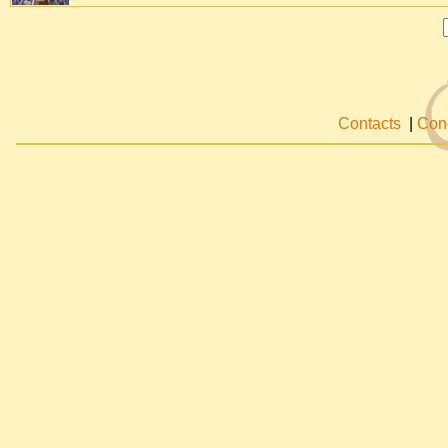
Contacts
|
Cond