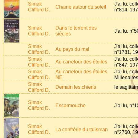
Simak
J'ai lu, col
Chaine autour du soleil
Clifford D.
n°814, 19
Simak
Dans le torrent des
J'ai lu, n°
Clifford D.
siècles
Simak
J'ai lu, col
Au pays du mal
Clifford D.
n°1781, 1
Simak
J'ai lu, col
Au carrefour des étoiles
Clifford D.
n°847, 19
Simak
Au carrefour des étoiles
J'ai lu, co
Clifford D.
NE
Millenaire
Simak
Demain les chiens
le sagittai
Clifford D.
Simak
Escarmouche
J'ai lu, n°
Clifford D.
Simak
J'ai lu, col
La confrérie du talisman
Clifford D.
n°2760, 1