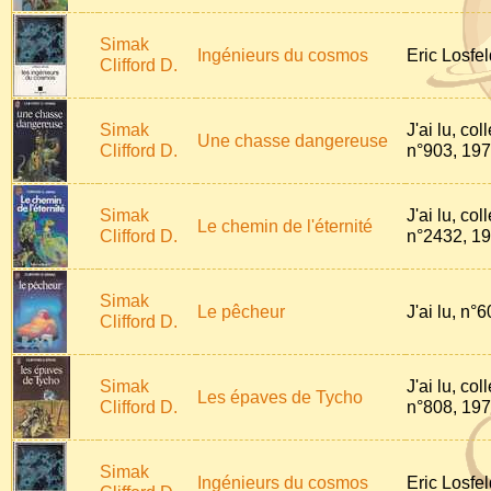
Simak
Ingénieurs du cosmos
Eric Losfe
Clifford D.
Simak
J'ai lu, col
Une chasse dangereuse
Clifford D.
n°903, 19
Simak
J'ai lu, col
Le chemin de l'éternité
Clifford D.
n°2432, 1
Simak
Le pêcheur
J'ai lu, n°
Clifford D.
Simak
J'ai lu, col
Les épaves de Tycho
Clifford D.
n°808, 19
Simak
Ingénieurs du cosmos
Eric Losfe