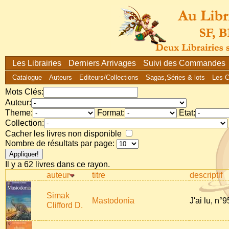
Les Librairies
Derniers Arrivages
Suivi des Commandes
Catalogue
Auteurs
Editeurs/Collections
Sagas,Séries & lots
Les 
Mots Clés:
Auteur:
Theme:
Format:
Etat:
Collection:
Cacher les livres non disponible
Nombre de résultats par page:
Il y a 62 livres dans ce rayon.
auteur
titre
descriptif
Simak
Mastodonia
J'ai lu, n°
Clifford D.