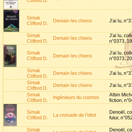
Clifford D.
Simak
Demain les chiens
J'ai lu, n°
Clifford D.
Simak
J'ai lu, col
Demain les chiens
Clifford D.
n°0373, 1
Simak
J'ai lu, col
Demain les chiens
Clifford D.
n°0373, 2
Simak
Demain les chiens
J'ai lu, n°
Clifford D.
Simak
Demain les chiens
J'ai lu, n°
Clifford D.
Simak
Albin Miche
Ingénieurs du cosmos
Clifford D.
fiction, n°
Simak
Denoël, co
La croisade de l'idiot
Clifford D.
futur, n°05
Simak
Denoël, co