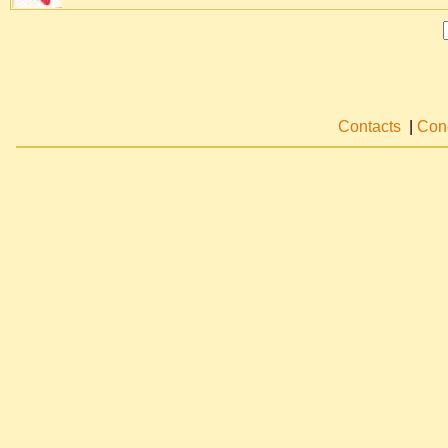
Contacts
|
Cond