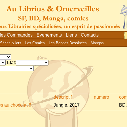
 des Commandes
Evenements
Liens
Contacts
Séries & lots
Les Comics
Les Bandes Dessinées
Mangas
Etat:
descriptif
numero
com
es au chocolat 6
Jungle, 2017
BD, 