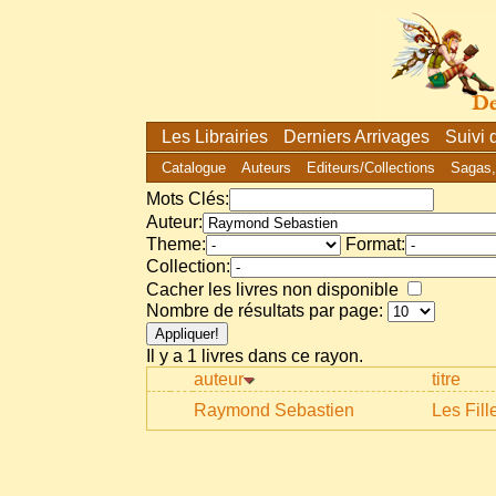
Les Librairies
Derniers Arrivages
Suivi
Catalogue
Auteurs
Editeurs/Collections
Sagas,
Mots Clés:
Auteur:
Theme:
Format:
Collection:
Cacher les livres non disponible
Nombre de résultats par page:
Il y a 1 livres dans ce rayon.
auteur
titre
Raymond Sebastien
Les Fill