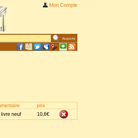
Mon Compte
Avancée
mentaire
prix
livre neuf
10,6€