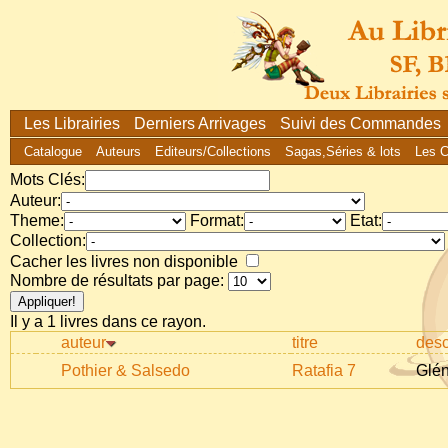
Les Librairies
Derniers Arrivages
Suivi des Commandes
Catalogue
Auteurs
Editeurs/Collections
Sagas,Séries & lots
Les 
Mots Clés:
Auteur:
Theme:
Format:
Etat:
Collection:
Cacher les livres non disponible
Nombre de résultats par page:
Il y a 1 livres dans ce rayon.
auteur
titre
descr
Pothier & Salsedo
Ratafia 7
Glén