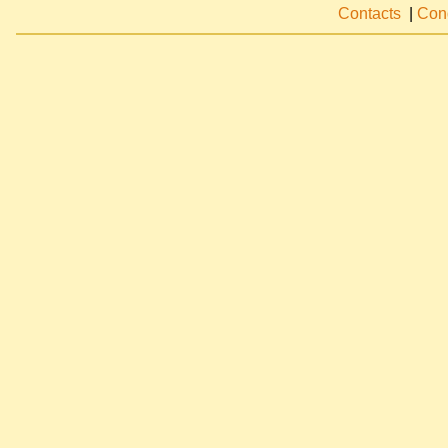
Contacts
|
Cond