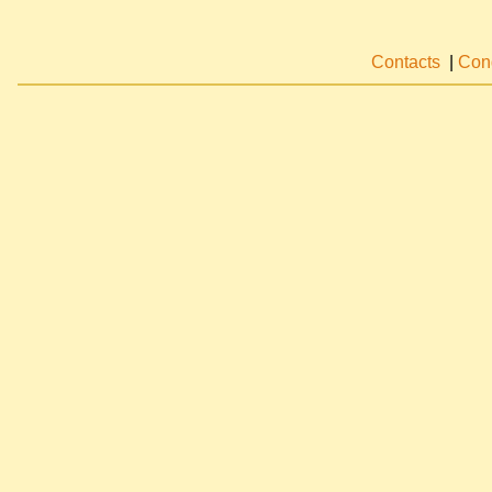
Contacts
|
Cond