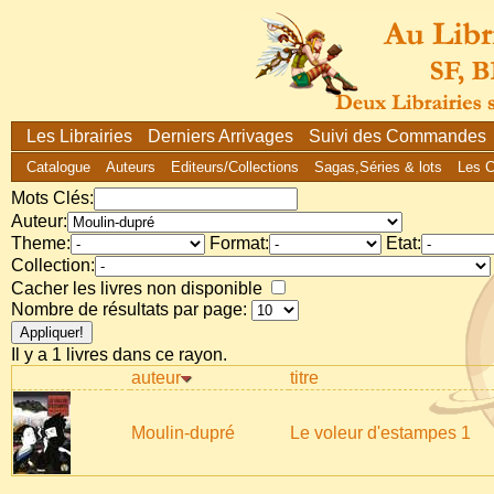
Les Librairies
Derniers Arrivages
Suivi des Commandes
Catalogue
Auteurs
Editeurs/Collections
Sagas,Séries & lots
Les 
Mots Clés:
Auteur:
Theme:
Format:
Etat:
Collection:
Cacher les livres non disponible
Nombre de résultats par page:
Il y a 1 livres dans ce rayon.
auteur
titre
Moulin-dupré
Le voleur d'estampes 1