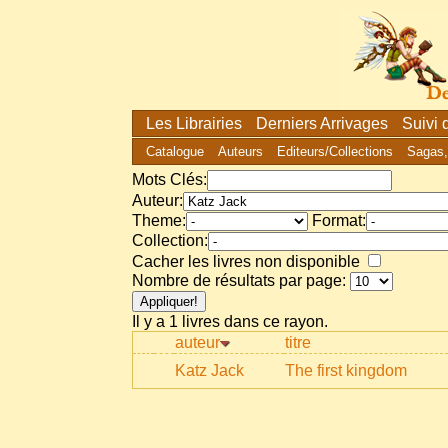
Les Librairies
Derniers Arrivages
Suivi
Catalogue
Auteurs
Editeurs/Collections
Sagas,
Mots Clés:
Auteur:
Theme:
Format:
Collection:
Cacher les livres non disponible
Nombre de résultats par page:
Il y a 1 livres dans ce rayon.
auteur
titre
Katz Jack
The first kingdom