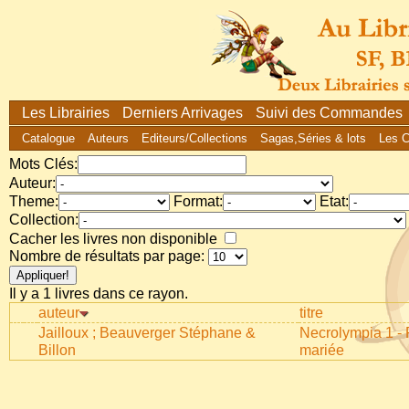
Les Librairies
Derniers Arrivages
Suivi des Commandes
Catalogue
Auteurs
Editeurs/Collections
Sagas,Séries & lots
Les 
Mots Clés:
Auteur:
Theme:
Format:
Etat:
Collection:
Cacher les livres non disponible
Nombre de résultats par page:
Il y a 1 livres dans ce rayon.
auteur
titre
Jailloux ; Beauverger Stéphane &
Necrolympia 1 - 
Billon
mariée