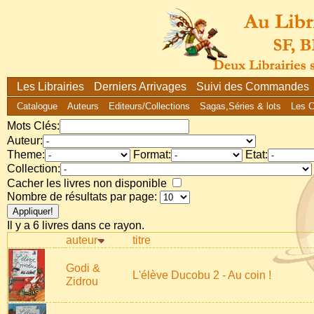
Les Librairies
Derniers Arrivages
Suivi des Commandes
Catalogue
Auteurs
Editeurs/Collections
Sagas,Séries & lots
Les 
Mots Clés:
Auteur:
Theme:
Format:
Etat:
Collection:
Cacher les livres non disponible
Nombre de résultats par page:
Il y a 6 livres dans ce rayon.
auteur
titre
Godi &
L'élève Ducobu 2 - Au coin !
Zidrou