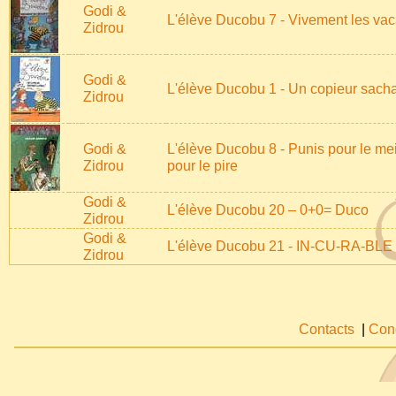
Godi &
L'élève Ducobu 7 - Vivement les vac
Zidrou
Godi &
L'élève Ducobu 1 - Un copieur sacha
Zidrou
Godi &
L'élève Ducobu 8 - Punis pour le mei
Zidrou
pour le pire
Godi &
L'élève Ducobu 20 – 0+0= Duco
Zidrou
Godi &
L'élève Ducobu 21 - IN-CU-RA-BLE 
Zidrou
Contacts
|
Cond