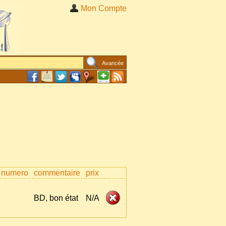
Mon Compte
Avancée
numero
commentaire
prix
BD, bon état
N/A