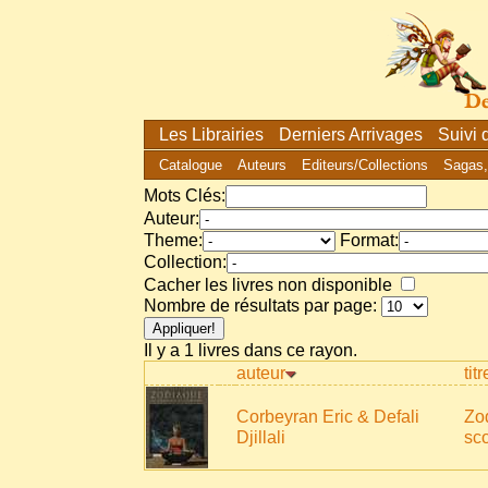
Les Librairies
Derniers Arrivages
Suivi
Catalogue
Auteurs
Editeurs/Collections
Sagas,
Mots Clés:
Auteur:
Theme:
Format:
Collection:
Cacher les livres non disponible
Nombre de résultats par page:
Il y a 1 livres dans ce rayon.
auteur
titr
Corbeyran Eric & Defali
Zo
Djillali
sc