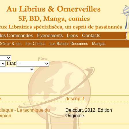
 des Commandes
Evenements
Liens
Contacts
Séries & lots
Les Comics
Les Bandes Dessinées
Mangas
Etat:
e
descriptif
diaque - La technique du
Delcourt, 2012, Edition
orpion
Originale