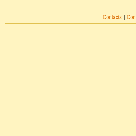
Contacts
|
Cond