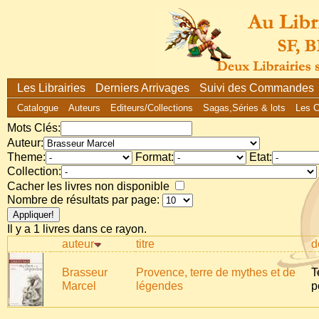
Les Librairies
Derniers Arrivages
Suivi des Commandes
Catalogue
Auteurs
Editeurs/Collections
Sagas,Séries & lots
Les 
Mots Clés:
Auteur:
Theme:
Format:
Etat:
Collection:
Cacher les livres non disponible
Nombre de résultats par page:
Il y a 1 livres dans ce rayon.
auteur
titre
d
Brasseur
Provence, terre de mythes et de
T
Marcel
légendes
p