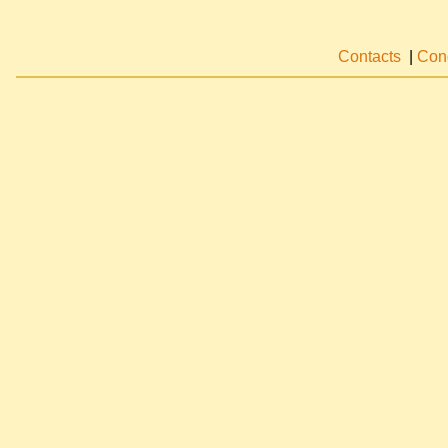
Contacts
|
Cond