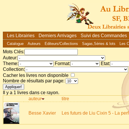
Les Librairies
Derniers Arrivages
Suivi des Commandes
Catalogue
Auteurs
Editeurs/Collections
Sagas,Séries & lots
Les 
Mots Clés:
Auteur:
Theme:
Format:
Etat:
Collection:
Cacher les livres non disponible
Nombre de résultats par page:
Il y a 1 livres dans ce rayon.
auteur
titre
Besse Xavier
Les futurs de Liu Cixin 5 - La per