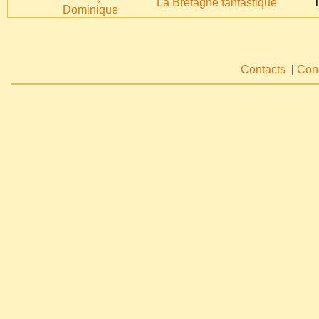
La Bretagne fantastique
T
Dominique
Contacts
|
Cond