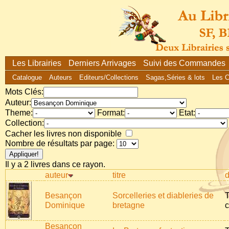
Les Librairies
Derniers Arrivages
Suivi des Commandes
Catalogue
Auteurs
Editeurs/Collections
Sagas,Séries & lots
Les 
Mots Clés:
Auteur:
Theme:
Format:
Etat:
Collection:
Cacher les livres non disponible
Nombre de résultats par page:
Il y a 2 livres dans ce rayon.
auteur
titre
d
Besançon
Sorcelleries et diableries de
T
Dominique
bretagne
c
Besançon