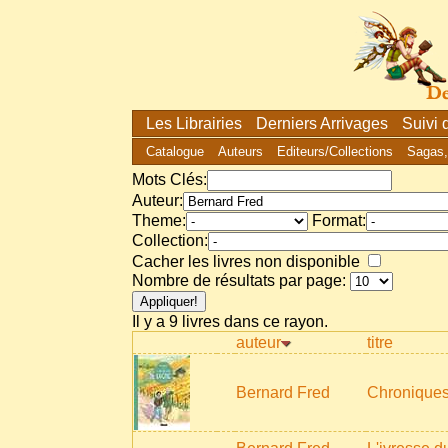
Les Librairies
Derniers Arrivages
Suivi
Catalogue
Auteurs
Editeurs/Collections
Sagas,
Mots Clés:
Auteur:
Theme:
Format:
Collection:
Cacher les livres non disponible
Nombre de résultats par page:
Il y a 9 livres dans ce rayon.
auteur
titre
Bernard Fred
Chroniques