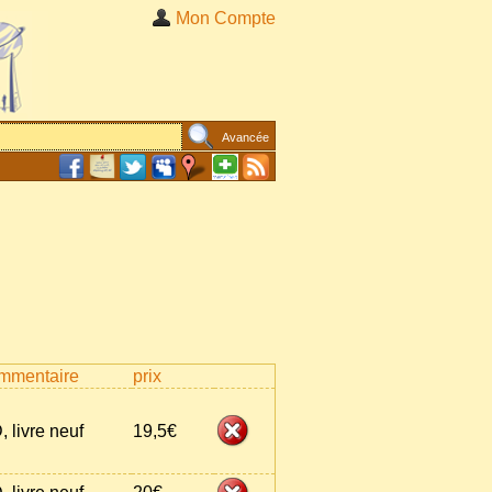
Mon Compte
Avancée
mmentaire
prix
, livre neuf
19,5€