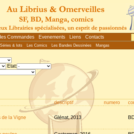
 des Commandes
Evenements
Liens
Contacts
Séries & lots
Les Comics
Les Bandes Dessinées
Mangas
Etat:
descriptif
numero
co
 de la Vigne
Glénat, 2013
BD