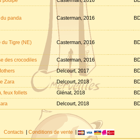
u poulpe
Casterman, 2016
BD
 du panda
Casterman, 2016
BD
 du Tigre (NE)
Casterman, 2016
BD
se des crocodiles
Casterman, 2016
BD
Mothers
Delcourt, 2017
BD
de Zara
Delcourt, 2018
BD
, feux follets
Glénat, 2018
BD
Zara
Delcourt, 2018
BD
Contacts
|
Conditions de vente
|