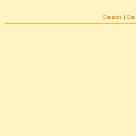
Contacts
|
Cond