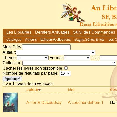
Les Librairies
Derniers Arrivages
Suivi des Commandes
Catalogue
Auteurs
Editeurs/Collections
Sagas,Séries & lots
Les 
Mots Clés:
Auteur:
Theme:
Format:
Etat:
Collection:
Cacher les livres non disponible
Nombre de résultats par page:
Il y a 1 livres dans ce rayon.
auteur
titre
desc
Anlor & Ducoudray
A coucher dehors 1
Bam