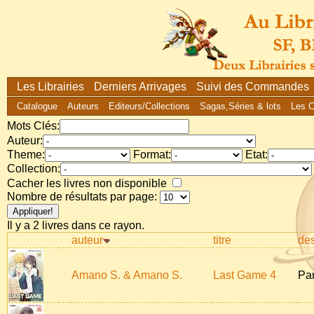
Les Librairies
Derniers Arrivages
Suivi des Commandes
Catalogue
Auteurs
Editeurs/Collections
Sagas,Séries & lots
Les 
Mots Clés:
Auteur:
Theme:
Format:
Etat:
Collection:
Cacher les livres non disponible
Nombre de résultats par page:
Il y a 2 livres dans ce rayon.
auteur
titre
des
Amano S. & Amano S.
Last Game 4
Pan