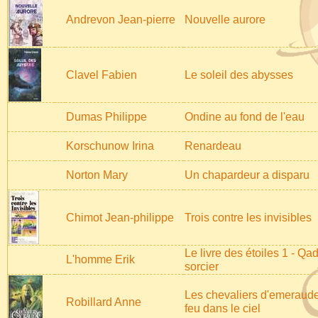
Andrevon Jean-pierre
Nouvelle aurore
Clavel Fabien
Le soleil des abysses
Dumas Philippe
Ondine au fond de l'eau
Korschunow Irina
Renardeau
Norton Mary
Un chapardeur a disparu
Chimot Jean-philippe
Trois contre les invisibles
Le livre des étoiles 1 - Qa
L'homme Erik
sorcier
Les chevaliers d'emeraude
Robillard Anne
feu dans le ciel