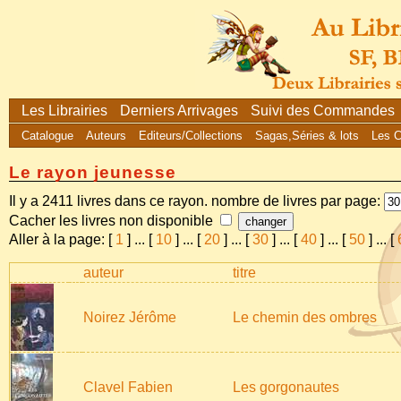
Les Librairies
Derniers Arrivages
Suivi des Commandes
Catalogue
Auteurs
Editeurs/Collections
Sagas,Séries & lots
Les 
Le rayon jeunesse
Il y a 2411 livres dans ce rayon. nombre de livres par page:
Cacher les livres non disponible
Aller à la page: [
1
]
...
[
10
]
...
[
20
]
...
[
30
]
...
[
40
]
...
[
50
]
...
[
auteur
titre
Noirez Jérôme
Le chemin des ombres
Clavel Fabien
Les gorgonautes