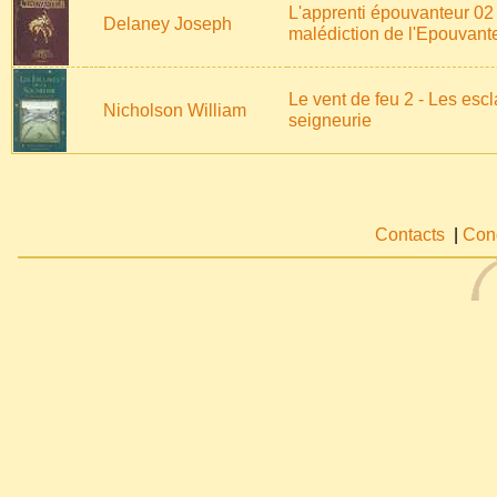
L'apprenti épouvanteur 02 
Delaney Joseph
malédiction de l'Epouvant
Le vent de feu 2 - Les esc
Nicholson William
seigneurie
Contacts
|
Cond