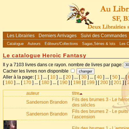
Les Librairies
Derniers Arrivages
Suivi des Commandes
Catalogue
Auteurs
Editeurs/Collections
Sagas,Séries & lots
Les 
Le catalogue Heroic Fantasy
Il y a 7103 livres dans ce rayon. nombre de livres par page:
Cacher les livres non disponible
Aller à la page: [
1
]
...
[
10
]
...
[
20
]
...
[
30
]
...
[
40
]
...
[
50
]
...
[
[
160
]
...
[
170
]
...
[
180
]
...
[
190
] [
198
] [
199
] [
200
] [
201
] [
auteur
titre
Fils des brumes 3 - Le héro
Sanderson Brandon
des siècles
Fils des brumes 2 - Le puits
Sanderson Brandon
l'ascension
Fils des brumes 1 - L'empir