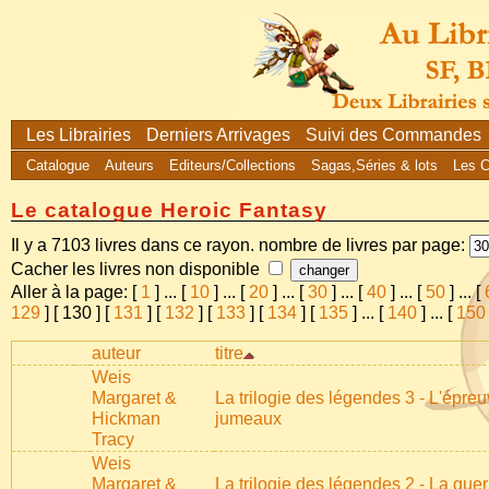
Les Librairies
Derniers Arrivages
Suivi des Commandes
Catalogue
Auteurs
Editeurs/Collections
Sagas,Séries & lots
Les 
Le catalogue Heroic Fantasy
Il y a 7103 livres dans ce rayon. nombre de livres par page:
Cacher les livres non disponible
Aller à la page: [
1
]
...
[
10
]
...
[
20
]
...
[
30
]
...
[
40
]
...
[
50
]
...
[
129
] [
130
] [
131
] [
132
] [
133
] [
134
] [
135
]
...
[
140
]
...
[
150
auteur
titre
Weis
Margaret &
La trilogie des légendes 3 - L'épre
Hickman
jumeaux
Tracy
Weis
Margaret &
La trilogie des légendes 2 - La gue