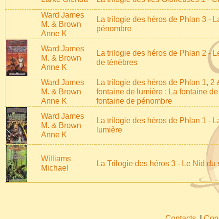
Ward James
La trilogie des héros de Phlan 3 - L
M. & Brown
pénombre
Anne K
Ward James
La trilogie des héros de Phlan 2 - L
M. & Brown
de ténèbres
Anne K
Ward James
La trilogie des héros de Phlan 1, 2 
M. & Brown
fontaine de lumière ; La fontaine d
Anne K
fontaine de pénombre
Ward James
La trilogie des héros de Phlan 1 - L
M. & Brown
lumière
Anne K
Williams
La Trilogie des héros 3 - Le Nid du
Michael
Contacts
|
Cond