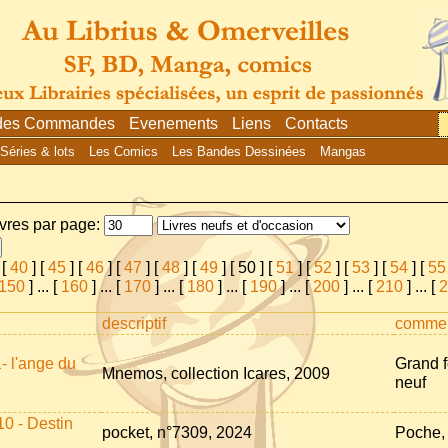
 des Commandes
Evenements
Liens
Contacts
Séries & lots
Les Comics
Les Bandes Dessinées
Mangas
ivres par page:
[
40
] [
45
] [
46
] [
47
] [
48
] [
49
] [
50
] [
51
] [
52
] [
53
] [
54
] [
55
150
]
...
[
160
]
...
[
170
]
...
[
180
]
...
[
190
]
...
[
200
]
...
[
210
]
...
[
2
descriptif
commen
- l'ange du
Grand f
Mnemos, collection Icares, 2009
neuf
0 - Destin
pocket, n°7309, 2024
Poche, 