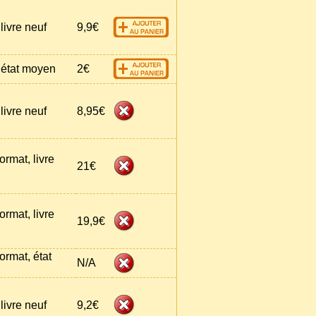
livre neuf
9,9€
 état moyen
2€
livre neuf
8,95€
ormat, livre
21€
ormat, livre
19,9€
ormat, état
N/A
livre neuf
9,2€