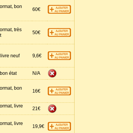
ormat, bon
60€
ormat, très
50€
t
livre neuf
9,6€
bon état
N/A
ormat, bon
16€
ormat, livre
21€
ormat, livre
19,9€