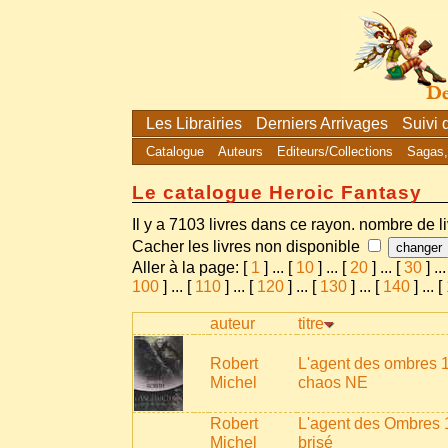
Les Librairies
Derniers Arrivages
Suivi
Catalogue
Auteurs
Editeurs/Collections
Sagas,
Le catalogue Heroic Fantasy
Il y a 7103 livres dans ce rayon. nombre de l
Cacher les livres non disponible
Aller à la page: [
1
]
...
[
10
]
...
[
20
]
...
[
30
]
...
100
]
...
[
110
]
...
[
120
]
...
[
130
]
...
[
140
]
...
[
auteur
titre
Robert
L'agent des ombres 1
Michel
chaos NE
Robert
L'agent des Ombres 1
Michel
brisé