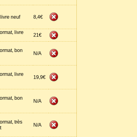
livre neuf
8,4€
ormat, livre
21€
ormat, bon
N/A
ormat, livre
19,9€
ormat, bon
N/A
ormat, très
N/A
t