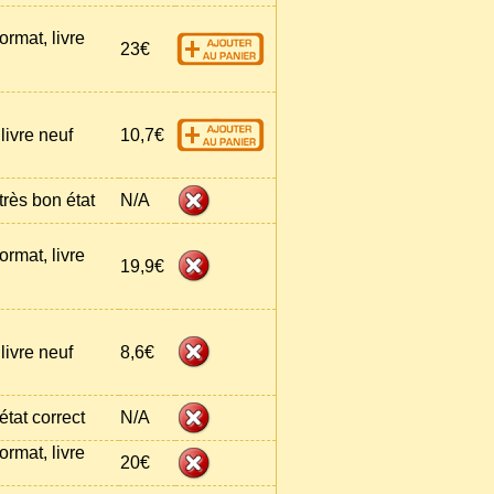
ormat, livre
23€
livre neuf
10,7€
très bon état
N/A
ormat, livre
19,9€
livre neuf
8,6€
état correct
N/A
ormat, livre
20€