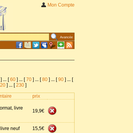
Mon Compte
Avancée
]
...
[
60
]
...
[
70
]
...
[
80
]
...
[
90
]
...
[
20
]
...
[
230
]
taire
prix
ormat, livre
19,9€
livre neuf
15,5€