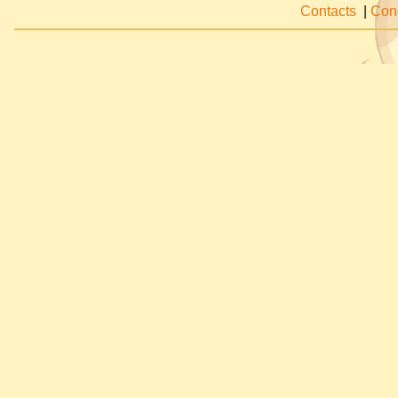
Contacts
|
Cond