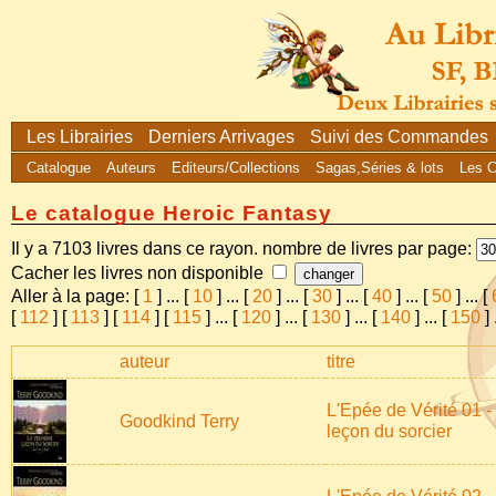
Les Librairies
Derniers Arrivages
Suivi des Commandes
Catalogue
Auteurs
Editeurs/Collections
Sagas,Séries & lots
Les 
Le catalogue Heroic Fantasy
Il y a 7103 livres dans ce rayon. nombre de livres par page:
Cacher les livres non disponible
Aller à la page: [
1
]
...
[
10
]
...
[
20
]
...
[
30
]
...
[
40
]
...
[
50
]
...
[
[
112
] [
113
] [
114
] [
115
]
...
[
120
]
...
[
130
]
...
[
140
]
...
[
150
]
auteur
titre
L'Epée de Vérité 01 -
Goodkind Terry
leçon du sorcier