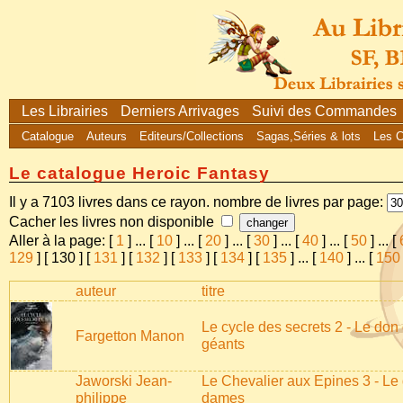
Les Librairies
Derniers Arrivages
Suivi des Commandes
Catalogue
Auteurs
Editeurs/Collections
Sagas,Séries & lots
Les 
Le catalogue Heroic Fantasy
Il y a 7103 livres dans ce rayon. nombre de livres par page:
Cacher les livres non disponible
Aller à la page: [
1
]
...
[
10
]
...
[
20
]
...
[
30
]
...
[
40
]
...
[
50
]
...
[
129
] [
130
] [
131
] [
132
] [
133
] [
134
] [
135
]
...
[
140
]
...
[
150
auteur
titre
Le cycle des secrets 2 - Le don
Fargetton Manon
géants
Jaworski Jean-
Le Chevalier aux Epines 3 - Le
philippe
dames