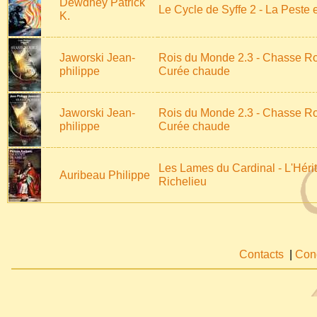
Dewdney Patrick
Le Cycle de Syffe 2 - La Peste e
K.
Jaworski Jean-
Rois du Monde 2.3 - Chasse Ro
philippe
Curée chaude
Jaworski Jean-
Rois du Monde 2.3 - Chasse Ro
philippe
Curée chaude
Les Lames du Cardinal - L'Héri
Auribeau Philippe
Richelieu
Contacts
|
Cond