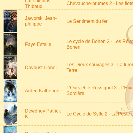
Latil-nicolas
Chevauche-brumes 2 - Les flot
Thibaud
Jaworski Jean-
Le Sentiment du fer
philippe
Le cycle de Bohen 2 - Les Révo
Faye Estelle
Bohen
Les Dieux sauvages 3 - La fureu
Davoust Lionel
Terre
L'Ours et le Rossignol 3 - L'Hive
Arden Katherine
Sorcière
Dewdney Patrick
Le Cycle de Syffe 2 - La Peste e
K.