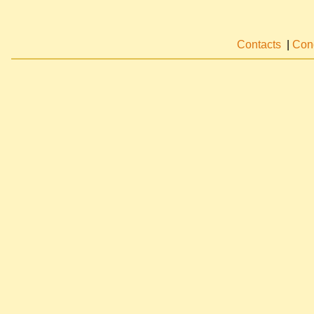
Contacts
|
Cond