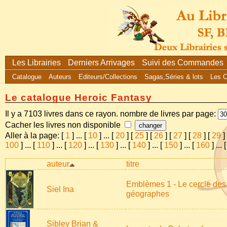
Les Librairies
Derniers Arrivages
Suivi des Commandes
Catalogue
Auteurs
Editeurs/Collections
Sagas,Séries & lots
Les 
Le catalogue Heroic Fantasy
Il y a 7103 livres dans ce rayon. nombre de livres par page:
Cacher les livres non disponible
Aller à la page: [
1
]
...
[
10
]
...
[
20
] [
25
] [
26
] [
27
] [
28
] [
29
]
100
]
...
[
110
]
...
[
120
]
...
[
130
]
...
[
140
]
...
[
150
]
...
[
160
]
...
auteur
titre
Emblèmes 1 - Le cercle des
Siel Ina
géographes
Sibley Brian &