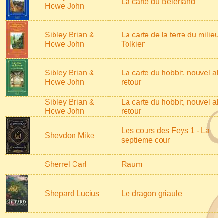
La carte du Beleriand
Howe John
Sibley Brian &
La carte de la terre du milie
Howe John
Tolkien
Sibley Brian &
La carte du hobbit, nouvel al
Howe John
retour
Sibley Brian &
La carte du hobbit, nouvel al
Howe John
retour
Les cours des Feys 1 - La
Shevdon Mike
septieme cour
Sherrel Carl
Raum
Shepard Lucius
Le dragon griaule