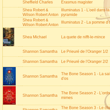
Sheffield Charles
Erasmus magister
Shea Robert &
Illuminatus 1 - L'oeil dans la
Wilson Robert Anton
pyramide
Shea Robert &
Illuminatus 2 - La pomme d'
Wilson Robert Anton
Shea Michael
La quete de nifft-le-mince
Shannon Samantha
Le Prieuré de l'Oranger 1/2
Shannon Samantha
Le Prieuré de l'Oranger 2/2
The Bone Season 1 - La sa
Shannon Samantha
d'os
The Bone Season 2 - L'ordr
Shannon Samantha
mimes
The Bone Season 3 - Le cha
Shannon Samantha