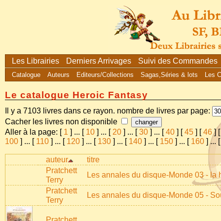
Les Librairies
Derniers Arrivages
Suivi des Commandes
Catalogue
Auteurs
Editeurs/Collections
Sagas,Séries & lots
Les 
Le catalogue Heroic Fantasy
Il y a 7103 livres dans ce rayon. nombre de livres par page:
Cacher les livres non disponible
Aller à la page: [
1
]
...
[
10
]
...
[
20
]
...
[
30
]
...
[
40
] [
45
] [
46
] 
100
]
...
[
110
]
...
[
120
]
...
[
130
]
...
[
140
]
...
[
150
]
...
[
160
]
...
auteur
titre
Pratchett
Les annales du disque-Monde 03 - la hu
Terry
Pratchett
Les annales du disque-Monde 05 - Sou
Terry
Pratchett