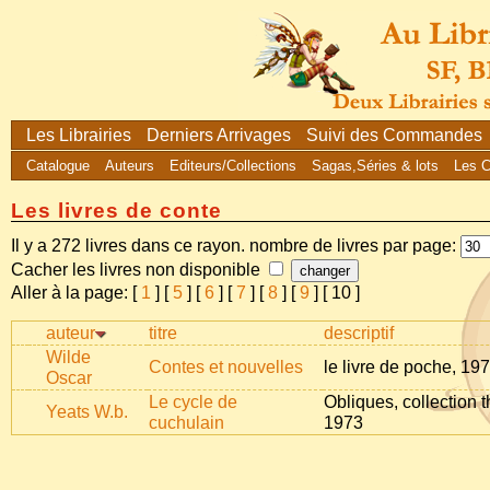
Les Librairies
Derniers Arrivages
Suivi des Commandes
Catalogue
Auteurs
Editeurs/Collections
Sagas,Séries & lots
Les 
Les livres de conte
Il y a 272 livres dans ce rayon. nombre de livres par page:
Cacher les livres non disponible
Aller à la page: [
1
] [
5
] [
6
] [
7
] [
8
] [
9
] [
10
]
auteur
titre
descriptif
Wilde
Contes et nouvelles
le livre de poche, 19
Oscar
Le cycle de
Obliques, collection 
Yeats W.b.
cuchulain
1973