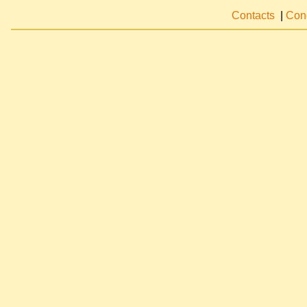
Contacts
|
Cond