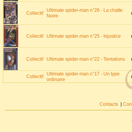
Ultimate spider-man n°26 - La chatte
Collectif
Noire
Collectif
Ultimate spider-man n°25 - Injustice
Collectif
Ultimate spider-man n°22 - Tentations
Ultimate spider-man n°17 - Un type
Collectif
ordinaire
Contacts
|
Cond