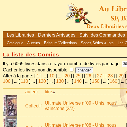
Les Librairies
Derniers Arrivages
Suivi des Commandes
Catalogue
Auteurs
Editeurs/Collections
Sagas,Séries & lots
Les 
La liste des Comics
Il y a 6069 livres dans ce rayon. nombre de livres par page:
Cacher les livres non disponible
Aller à la page: [
1
]
...
[
10
]
...
[
20
] [
25
] [
26
] [
27
] [
28
] [
29
]
100
]
...
[
110
]
...
[
120
]
...
[
130
]
...
[
140
]
...
[
150
]
...
[
160
]
...
auteur
titre
Ultimate Universe n°09 - Unis, nous
Collectif
vaincrons (2/2)
Ultimate Universe n°08 - Unis, nous