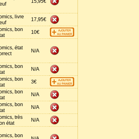
15,95€
euf
omics, livre
17,95€
euf
omics, bon
10€
tat
omics, état
N/A
orrect
omics, bon
N/A
tat
omics, bon
3€
tat
omics, bon
N/A
tat
omics, bon
N/A
tat
omics, très
N/A
on état
omics, bon
N/A