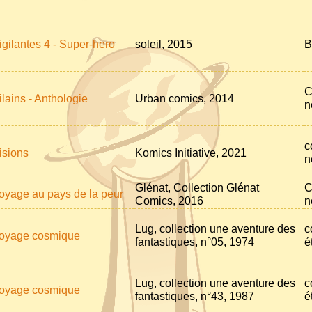
igilantes 4 - Super-hero
soleil, 2015
B
C
ilains - Anthologie
Urban comics, 2014
n
c
isions
Komics Initiative, 2021
n
Glénat, Collection Glénat
C
oyage au pays de la peur
Comics, 2016
n
Lug, collection une aventure des
c
oyage cosmique
fantastiques, n°05, 1974
é
Lug, collection une aventure des
c
oyage cosmique
fantastiques, n°43, 1987
é