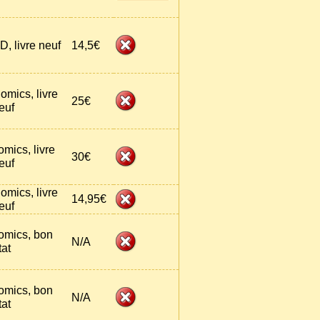
D, livre neuf
14,5€
omics, livre
25€
euf
omics, livre
30€
euf
omics, livre
14,95€
euf
omics, bon
N/A
tat
omics, bon
N/A
tat