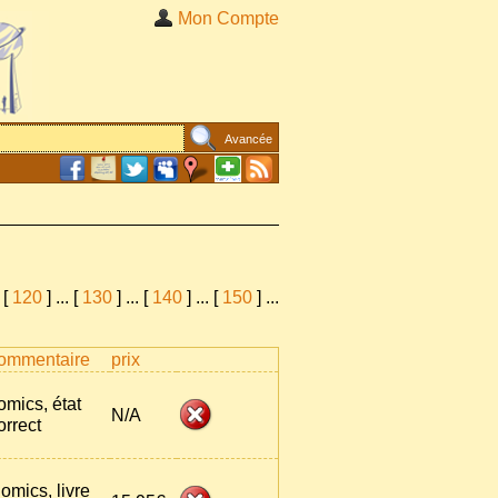
Mon Compte
Avancée
[
120
]
...
[
130
]
...
[
140
]
...
[
150
]
...
ommentaire
prix
omics, état
N/A
orrect
omics, livre