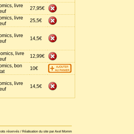
omics, livre
27,95€
euf
omics, livre
25,5€
euf
omics, livre
14,5€
euf
omics, livre
12,99€
euf
omics, bon
10€
tat
omics, livre
14,5€
euf
oits réservés / Réalisation du site par Axel Momm