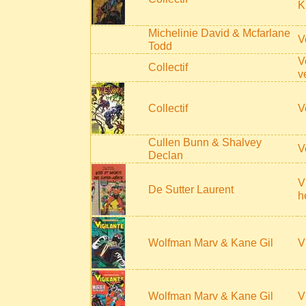
K
Michelinie David & Mcfarlane
V
Todd
V
Collectif
v
Collectif
V
Cullen Bunn & Shalvey
V
Declan
V
De Sutter Laurent
h
Wolfman Marv & Kane Gil
V
Wolfman Marv & Kane Gil
V