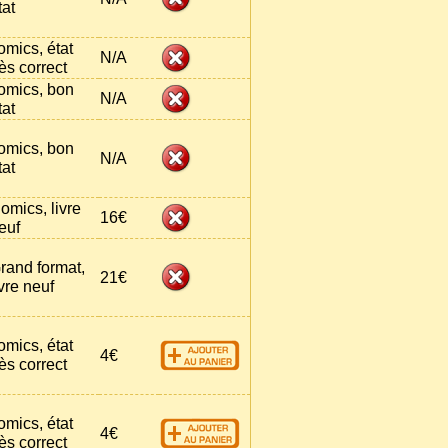
tat
omics, état
N/A
rès correct
omics, bon
N/A
tat
omics, bon
N/A
tat
omics, livre
16€
euf
rand format,
21€
ivre neuf
omics, état
4€
rès correct
omics, état
4€
rès correct