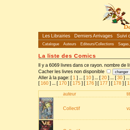
Les Librairies
Derniers Arrivages
Suivi
Catalogue
Auteurs
Editeurs/Collections
Sagas,
La liste des Comics
Il y a 6069 livres dans ce rayon. nombre de l
Cacher les livres non disponible
Aller à la page: [
1
]
...
[
10
]
...
[
20
]
...
[
30
]
...
[
160
]
...
[
170
] [
175
] [
176
] [
177
] [
178
] [
1
auteur
ti
Collectif
v