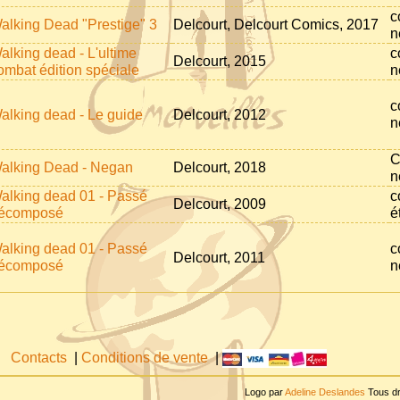
c
alking Dead "Prestige" 3
Delcourt, Delcourt Comics, 2017
n
alking dead - L'ultime
c
Delcourt, 2015
ombat édition spéciale
n
c
alking dead - Le guide
Delcourt, 2012
n
C
alking Dead - Negan
Delcourt, 2018
n
alking dead 01 - Passé
c
Delcourt, 2009
écomposé
é
alking dead 01 - Passé
c
Delcourt, 2011
écomposé
n
Contacts
|
Conditions de vente
|
Logo par
Adeline Deslandes
Tous dr