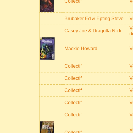
Collectif
V
Brubaker Ed & Epting Steve
V
V
Casey Joe & Dragotta Nick
d
Mackie Howard
V
Collectif
V
Collectif
V
Collectif
V
Collectif
V
Collectif
V
V
Collectif