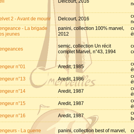
eil
Delcourt, 2016
n
c
elvet 2 - Avant de mourir
Delcourt, 2016
n
engeance - La brigade
panini, collection 100% marvel,
c
es jeunes
2012
é
semic, collection Un récit
c
engeances
complet Marvel, n°43, 1994
c
c
engeur n°01
Aredit, 1985
é
c
engeur n°13
Aredit, 1986
é
c
engeur n°14
Aredit, 1987
é
c
engeur n°15
Aredit, 1987
é
c
engeur n°16
Aredit, 1987
b
engeurs - La guerre
panini, collection best of marvel,
c