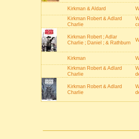
Kirkman & Aldard
W
Kirkman Robert & Adlard
W
Charlie
c
Kirkman Robert ; Adlar
W
Charlie ; Daniel ; & Rathburn
Kirkman
W
Kirkman Robert & Adlard
W
Charlie
d
Kirkman Robert & Adlard
W
Charlie
d