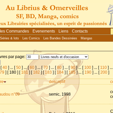
 des Commandes
Evenements
Liens
Contacts
Séries & lots
Les Comics
Les Bandes Dessinées
Mangas
ivres par page:
[
40
]
...
[
50
]
...
[
60
]
...
[
70
]
...
[
80
]
...
[
90
]
...
[
100
]
...
[
110
]
...
79
] [
180
] [
181
] [
182
] [
183
] [
184
] [
185
]
...
[
190
]
...
[
200
]
tre
descriptif
c
c
audou n°09
semic, 1998
c
C