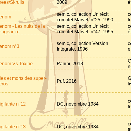
rees/Skrulls
2009
é
semic, collection Un récit
c
enom
complet Marvel, n°25, 1990
t
enom - Les nuits de la
semic, collection Un récit
c
engeance
complet Marvel, n°47, 1995
é
semic, collection Version
c
enom n°3
Intégrale, 1996
é
C
enom Vs Toxine
Panini, 2018
n
ies et morts des super-
G
Puf, 2016
eros
l
c
igilante n°12
DC, novembre 1984
t
c
igilante n°13
DC, novembre 1984
t