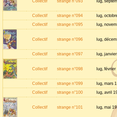
Collectif
strange n°093
lug, septe
Collectif
strange n°094
lug, octob
Collectif
strange n°095
lug, novem
Collectif
strange n°096
lug, décem
Collectif
strange n°097
lug, janvie
Collectif
strange n°098
lug, févrie
Collectif
strange n°099
lug, mars 
Collectif
strange n°100
lug, avril 
Collectif
strange n°101
lug, mai 1