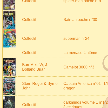
Collectif
spider-man poche n°9
Collectif
Batman poche n°30
Collectif
superman n°24
Collectif
La menace fantôme
Barr Mike W; &
Camelot 3000 n°3
Bolland Brian
Stern Roger & Byrne
Captain America n°01 - L
John
dragon
darkminds volume 1 n°1/2
Collectif
électriques