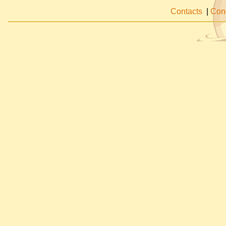
Contacts
|
Cond