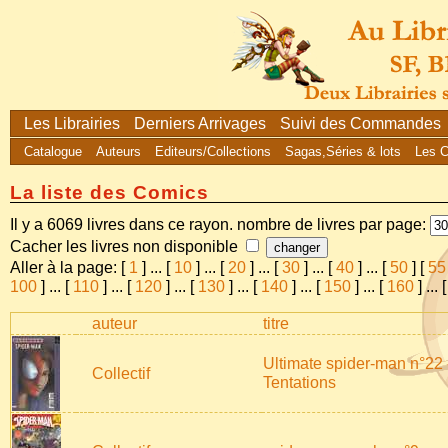
Les Librairies
Derniers Arrivages
Suivi des Commandes
Catalogue
Auteurs
Editeurs/Collections
Sagas,Séries & lots
Les 
La liste des Comics
Il y a 6069 livres dans ce rayon. nombre de livres par page:
Cacher les livres non disponible
Aller à la page: [
1
]
...
[
10
]
...
[
20
]
...
[
30
]
...
[
40
]
...
[
50
] [
55
100
]
...
[
110
]
...
[
120
]
...
[
130
]
...
[
140
]
...
[
150
]
...
[
160
]
...
auteur
titre
Ultimate spider-man n°22 
Collectif
Tentations