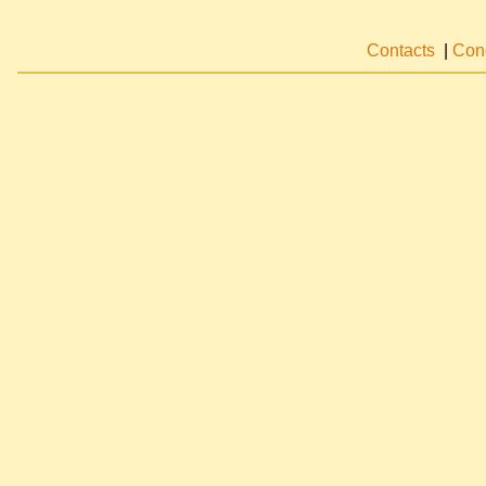
Contacts
|
Cond