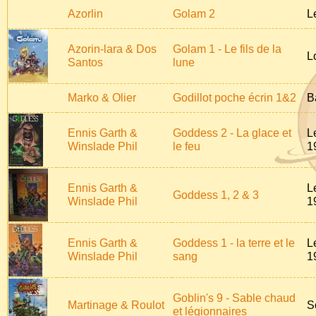
Azorlin
Golam 2
L
Azorin-lara & Dos
Golam 1 - Le fils de la
L
Santos
lune
Marko & Olier
Godillot poche écrin 1&2
B
Ennis Garth &
Goddess 2 - La glace et
L
Winslade Phil
le feu
1
Ennis Garth &
L
Goddess 1, 2 & 3
Winslade Phil
1
Ennis Garth &
Goddess 1 - la terre et le
L
Winslade Phil
sang
1
Goblin's 9 - Sable chaud
Martinage & Roulot
S
et légionnaires