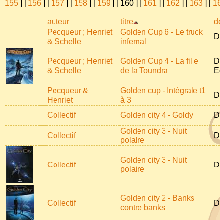
155
] [
156
] [
157
] [
158
] [
159
] [
160
] [
161
] [
162
] [
163
] [
1
auteur
titre
de
Pecqueur ; Henriet
Golden Cup 6 - Le truck
D
& Schelle
infernal
Pecqueur ; Henriet
Golden Cup 4 - La fille
D
& Schelle
de la Toundra
E
Pecqueur &
Golden cup - Intégrale t1
D
Henriet
à 3
Collectif
Golden city 4 - Goldy
D
Golden city 3 - Nuit
Collectif
D
polaire
Golden city 3 - Nuit
Collectif
D
polaire
Golden city 2 - Banks
Collectif
D
contre banks