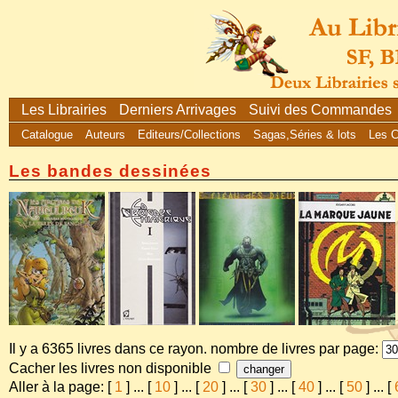
Les Librairies
Derniers Arrivages
Suivi des Commandes
Catalogue
Auteurs
Editeurs/Collections
Sagas,Séries & lots
Les 
Les bandes dessinées
Il y a 6365 livres dans ce rayon. nombre de livres par page:
Cacher les livres non disponible
Aller à la page: [
1
]
...
[
10
]
...
[
20
]
...
[
30
]
...
[
40
]
...
[
50
]
...
[