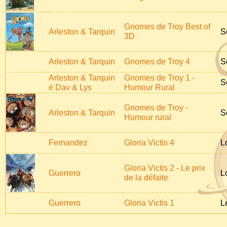
Gnomes de Troy Best of
Arleston & Tarquin
S
3D
Arleston & Tarquin
Gnomes de Troy 4
S
Arleston & Tarquin
Gnomes de Troy 1 -
S
é Dav & Lys
Humour Rural
Gnomes de Troy -
Arleston & Tarquin
S
Humour rural
Fernandez
Gloria Victis 4
L
Gloria Victis 2 - Le prix
Guerrero
L
de la défaite
Guerrero
Gloria Victis 1
L