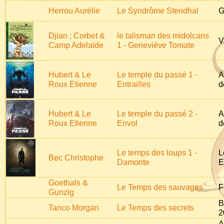
Herrou Aurélie
Le Syndrôme Stendhal
G
Djian ; Corbet &
le talisman des midolcans
V
Camp Adelaïde
1 - Geneviève Tomate
Hubert & Le
Le temple du passé 1 -
A
Roux Etienne
Entrailles
d
Hubert & Le
Le temple du passé 2 -
A
Roux Etienne
Envol
d
Le temps des loups 1 -
L
Bec Christophe
Damonte
E
Goethals &
Le Temps des sauvages
F
Gunzig
B
Tanco Morgan
Le Temps des secrets
2
A