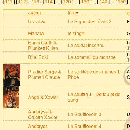
[
111
] [
112
] [
113
] [
114
]
...
[
120
]
...
[
130
]
...
[
140
]
...
[
150
]
auteur
titre
d
Urazawa
Le Signe des rêves 2
F
Manara
le singe
G
Ennis Garth &
L
Le soldat inconnu
Plunkett Kilian
1
L
Bilal Enki
Le sommeil du monstre
1
Pradier Serge &
Le sortilège des rhunes 1 -
A
Plumail Claude
Phoë
O
Le souffle 1 - De feu et de
Ange & Xavier
S
sang
Andoryss &
Le Soufflevent 3
D
Colette Xavier
Andoryss
Le Soufflevent 4
D