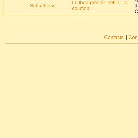
Le theoreme de bell 3 - la
Schultheiss
d
solution
O
Contacts
|
Cond