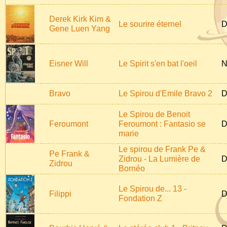
Derek Kirk Kim &
Le sourire éternel
D
Gene Luen Yang
Eisner Will
Le Spirit s'en bat l'oeil
N
Bravo
Le Spirou d'Emile Bravo 2
D
Le Spirou de Benoit
Feroumont
Feroumont : Fantasio se
D
marie
Le spirou de Frank Pe &
Pe Frank &
Zidrou - La Lumière de
D
Zidrou
Bornéo
Le Spirou de... 13 -
Filippi
D
Fondation Z