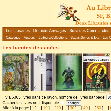
Les Librairies
Derniers Arrivages
Suivi des Commandes
Catalogue
Auteurs
Editeurs/Collections
Sagas,Séries & lots
Les 
Les bandes dessinées
Il y a 6365 livres dans ce rayon. nombre de livres par page:
Cacher les livres non disponible
Aller à la page: [
1
]
...
[
10
]
...
[
20
]
...
[
30
]
...
[
40
]
...
[
50
]
...
[