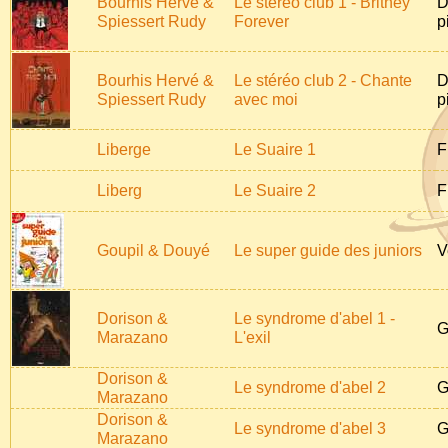
Bourhis Hervé &
Le stéréo club 1 - Britney
D
Spiessert Rudy
Forever
p
Bourhis Hervé &
Le stéréo club 2 - Chante
D
Spiessert Rudy
avec moi
p
Liberge
Le Suaire 1
F
Liberg
Le Suaire 2
F
Goupil & Douyé
Le super guide des juniors
V
Dorison &
Le syndrome d'abel 1 -
G
Marazano
L'exil
Dorison &
Le syndrome d'abel 2
G
Marazano
Dorison &
Le syndrome d'abel 3
G
Marazano