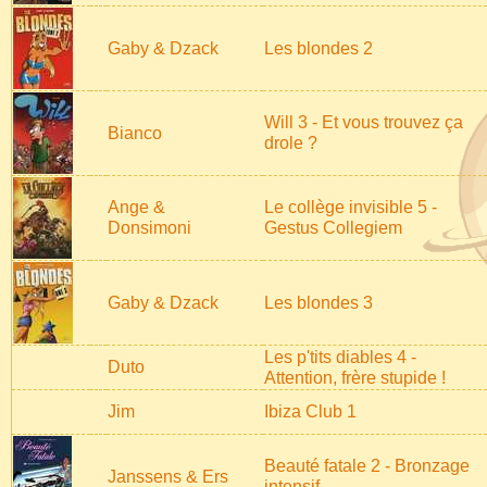
Gaby & Dzack
Les blondes 2
Will 3 - Et vous trouvez ça
Bianco
drole ?
Ange &
Le collège invisible 5 -
Donsimoni
Gestus Collegiem
Gaby & Dzack
Les blondes 3
Les p'tits diables 4 -
Duto
Attention, frère stupide !
Jim
Ibiza Club 1
Beauté fatale 2 - Bronzage
Janssens & Ers
intensif