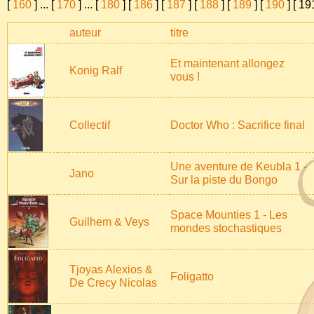
[
160
]
...
[
170
]
...
[
180
] [
186
] [
187
] [
188
] [
189
] [
190
] [
19
auteur
titre
Et maintenant allongez
Konig Ralf
vous !
Collectif
Doctor Who : Sacrifice final
Une aventure de Keubla 1 -
Jano
Sur la piste du Bongo
Space Mounties 1 - Les
Guilhem & Veys
mondes stochastiques
Tjoyas Alexios &
Foligatto
De Crecy Nicolas