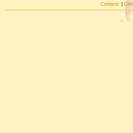
Contacts
|
Cond