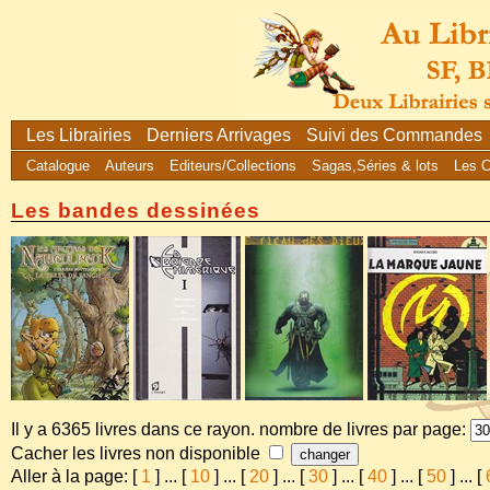
Les Librairies
Derniers Arrivages
Suivi des Commandes
Catalogue
Auteurs
Editeurs/Collections
Sagas,Séries & lots
Les 
Les bandes dessinées
Il y a 6365 livres dans ce rayon. nombre de livres par page:
Cacher les livres non disponible
Aller à la page: [
1
]
...
[
10
]
...
[
20
]
...
[
30
]
...
[
40
]
...
[
50
]
...
[