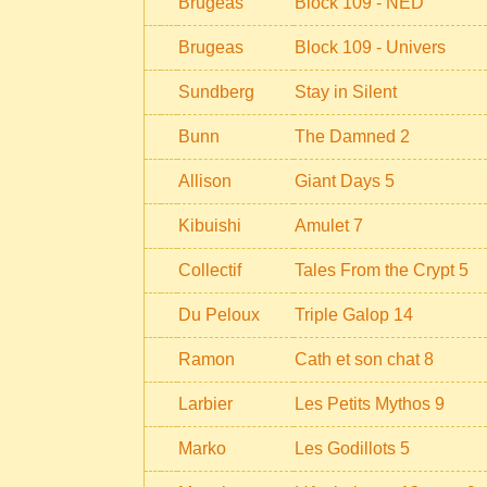
Brugeas
Block 109 - NED
Brugeas
Block 109 - Univers
Sundberg
Stay in Silent
Bunn
The Damned 2
Allison
Giant Days 5
Kibuishi
Amulet 7
Collectif
Tales From the Crypt 5
Du Peloux
Triple Galop 14
Ramon
Cath et son chat 8
Larbier
Les Petits Mythos 9
Marko
Les Godillots 5