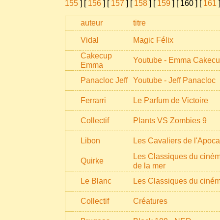
155
] [
156
] [
157
] [
158
] [
159
] [
160
] [
161
]
auteur
titre
Vidal
Magic Félix
Cakecup
Youtube - Emma Cakecu
Emma
Panacloc Jeff
Youtube - Jeff Panacloc
Ferrarri
Le Parfum de Victoire
Collectif
Plants VS Zombies 9
Libon
Les Cavaliers de l'Apoca
Les Classiques du ciném
Quirke
de la mer
Le Blanc
Les Classiques du ciném
Collectif
Créatures