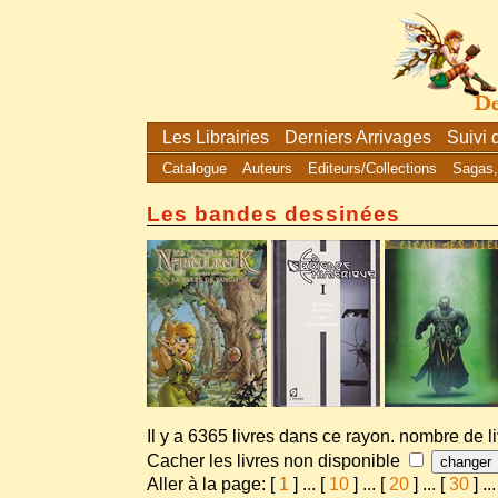
Les Librairies
Derniers Arrivages
Suivi
Catalogue
Auteurs
Editeurs/Collections
Sagas,
Les bandes dessinées
Il y a 6365 livres dans ce rayon. nombre de l
Cacher les livres non disponible
Aller à la page: [
1
]
...
[
10
]
...
[
20
]
...
[
30
]
...