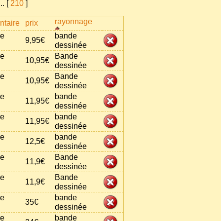
...
[
210
]
rayonnage
taire
prix
re
bande
9,95€
dessinée
re
Bande
10,95€
dessinée
re
Bande
10,95€
dessinée
re
bande
11,95€
dessinée
re
bande
11,95€
dessinée
re
bande
12,5€
dessinée
re
Bande
11,9€
dessinée
re
Bande
11,9€
dessinée
re
bande
35€
dessinée
re
bande