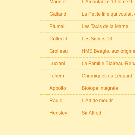
Mounier
L'Ambulance 13 tome 9
Galland
La Petite fille qui voulait
Plumail
Les Taxis de la Marne
Collectif
Les Sisters 13
Grolleau
HMS Beagle, aux origin
Luciani
La Famille Blaireau-Ren
Tehem
Chroniques du Léopard
Appollo
Biotope intégrale
Raule
L'Art de mourir
Hensley
Sir Alfred