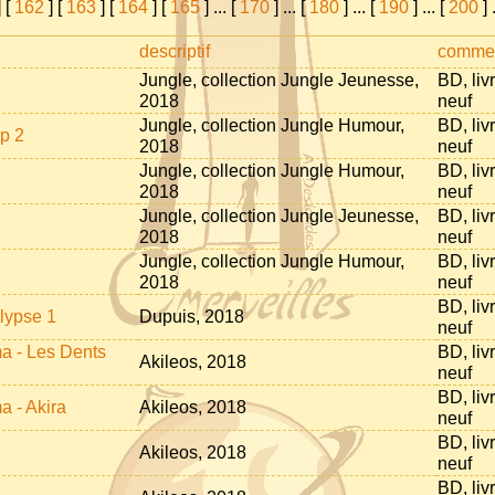
 [
162
] [
163
] [
164
] [
165
]
...
[
170
]
...
[
180
]
...
[
190
]
...
[
200
]
descriptif
commen
Jungle, collection Jungle Jeunesse,
BD, liv
2018
neuf
Jungle, collection Jungle Humour,
BD, liv
p 2
2018
neuf
Jungle, collection Jungle Humour,
BD, liv
2018
neuf
Jungle, collection Jungle Jeunesse,
BD, liv
2018
neuf
Jungle, collection Jungle Humour,
BD, liv
2018
neuf
BD, liv
lypse 1
Dupuis, 2018
neuf
a - Les Dents
BD, liv
Akileos, 2018
neuf
BD, liv
a - Akira
Akileos, 2018
neuf
BD, liv
Akileos, 2018
neuf
BD, liv