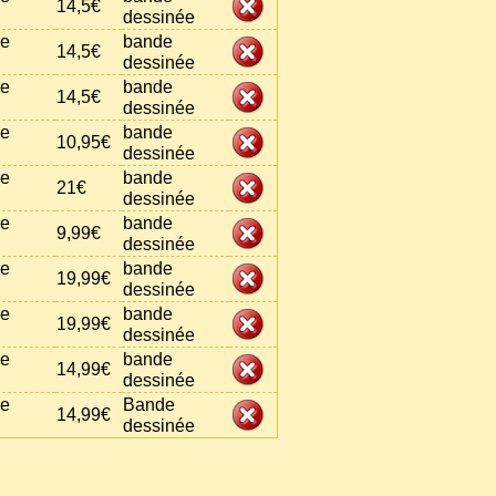
14,5€
dessinée
re
bande
14,5€
dessinée
re
bande
14,5€
dessinée
re
bande
10,95€
dessinée
re
bande
21€
dessinée
re
bande
9,99€
dessinée
re
bande
19,99€
dessinée
re
bande
19,99€
dessinée
re
bande
14,99€
dessinée
re
Bande
14,99€
dessinée