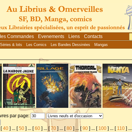
 des Commandes
Evenements
Liens
Contacts
Séries & lots
Les Comics
Les Bandes Dessinées
Mangas
ivres par page:
[
40
]
...
[
50
]
...
[
60
]
...
[
70
]
...
[
80
]
...
[
90
]
...
[
100
]
...
[
110
]
...